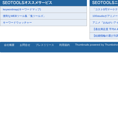
keywordmap(キーワードマップ)
「コスト0円マーケティ
便利なWEBツール集「鬼ツールズ」
100studioがアニメ
キーワードウォッチャー
アニメ『おねがいアイプ
【過去満足度 平均4.4/5
【結婚指輪の選び方調査
Thumbnails powered by Thumbsho
会社概要
お問合せ
プレスリリース
利用規約