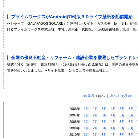
プライムワークスがAndroid(TM)版３Ｄライブ壁紙を配信開始
〜シャープ「GALAPAGOS SQUARE」と連携したサイト『カスタモ for SH』
けるプライムワークス株式会社（本社：東京都千代田区、代表取締役社長：池田 昌..
全国の優良不動産・リフォーム・建設企業を厳選したブランドサイト
株式会社Ｑ（所在地：東京都港区、代表取締役社長：西原佑九）は、国内の優良不動産
営を開始いたしました。 ■サイト概要 ひとことで不動産会社と...
<< 前月
< 前へ ｜
次へ >
次月 >>
2006年
1月
2月
3月
4月
5月
6月
2007年
1月
2月
3月
4月
5月
6月
2008年
1月
2月
3月
4月
5月
6月
2009年
1月
2月
3月
4月
5月
6月
2010年
1月
2月
3月
4月
5月
6月