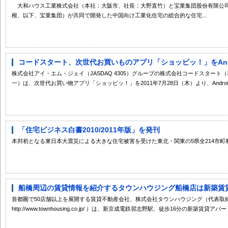
大和ハウス工業株式会社（本社：大阪市、社長：大野直竹）と宝業集団股份有限公司
根、以下、宝業集団）が共同で開発した中国向け工業化住宅の総合的な住宅...
コードスタート、次世代お買いものアプリ「ショッピッ！」をAndroid
株式会社アイ・エム・ジェイ（JASDAQ 4305）グループの株式会社コードスタート
一）は、次世代お買い物アプリ「ショッピッ！」を2011年7月28日（木）より、Android 
「住宅ビジネス白書2010/2011年版」を発刊
本邦初となる東日本大震災による大きな住宅被害を受けた東北・関東の5県全214市
船橋周辺の賃貸情報を紹介するタウンハウジング船橋店は新築賃貸ア
首都圏で50店舗以上を展開する賃貸不動産会社、株式会社タウンハウジング（代表取締
http://www.townhousing.co.jp/ ）は、新京成電鉄習志野駅、徒歩16分の新築賃貸ア