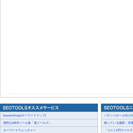
keywordmap(キーワードマップ)
パチンコホール向けSN
便利なWEBツール集「鬼ツールズ」
眠っている撮影・音響・
キーワードウォッチャー
「コスト0円マーケティ