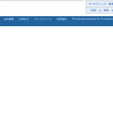
マーケティング・顧客・
「名医」も「美食」も掲
Thumbnails powered by Thumbsho
会社概要
お問合せ
プレスリリース
利用規約