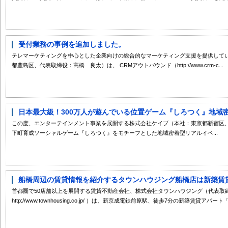
受付業務の事例を追加しました。
テレマーケティングを中心とした企業向けの総合的なマーケティング支援を提供してい
都豊島区、代表取締役：高橋 良太）は、 CRMアウトバウンド（http://www.crm-c...
日本最大級！300万人が遊んでいる位置ゲーム『しろつく』地域密着
この度、エンターテインメント事業を展開する株式会社ケイブ（本社：東京都新宿区、JA
下町育成ソーシャルゲーム『しろつく』をモチーフとした地域密着型リアルイベ...
船橋周辺の賃貸情報を紹介するタウンハウジング船橋店は新築賃貸ア
首都圏で50店舗以上を展開する賃貸不動産会社、株式会社タウンハウジング（代表取締
http://www.townhousing.co.jp/ ）は、新京成電鉄前原駅、徒歩7分の新築賃貸アパー