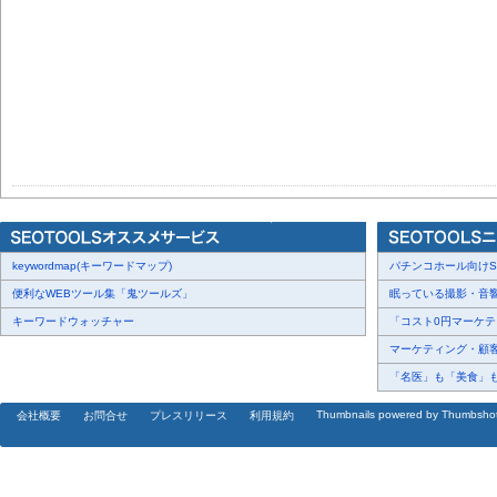
keywordmap(キーワードマップ)
パチンコホール向けSN
便利なWEBツール集「鬼ツールズ」
眠っている撮影・音響・
キーワードウォッチャー
「コスト0円マーケティ
マーケティング・顧客・
「名医」も「美食」も掲
Thumbnails powered by Thumbsho
会社概要
お問合せ
プレスリリース
利用規約