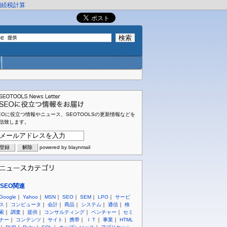
相続税計算
EOに役立つ情報やニュース、SEOTOOLSの更新情報などを
信致します。
powered by blaynmail
SEO関連
Google
｜
Yahoo
｜
MSN
｜
SEO
｜
SEM
｜
LPO
｜
サービ
ス
｜
コンピュータ
｜
会計
｜
商品
｜
システム
｜
通信
｜
検
索
｜
調査
｜
提供
｜
コンサルティング
｜
ベンチャー
｜
セミ
ナー
｜
コンテンツ
｜
サイト
｜
携帯
｜
ＩＴ
｜
事業
｜
HTML