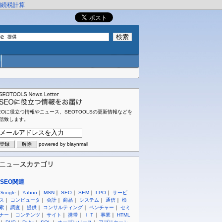
相続税計算
EOに役立つ情報やニュース、SEOTOOLSの更新情報などを
信致します。
powered by blaynmail
SEO関連
Google
｜
Yahoo
｜
MSN
｜
SEO
｜
SEM
｜
LPO
｜
サービ
ス
｜
コンピュータ
｜
会計
｜
商品
｜
システム
｜
通信
｜
検
索
｜
調査
｜
提供
｜
コンサルティング
｜
ベンチャー
｜
セミ
ナー
｜
コンテンツ
｜
サイト
｜
携帯
｜
ＩＴ
｜
事業
｜
HTML