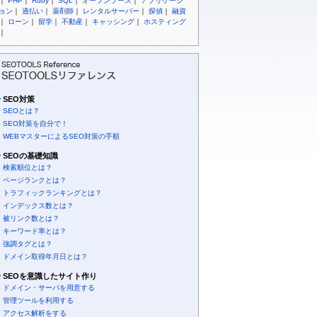
｜
PHP
｜
Ruby
｜
SQL
｜
オープンソース
｜
アプリケーシ
ョン
｜
過払い
｜
薬剤師
｜
レンタルサーバー
｜
探偵
｜
融資
｜
ローン
｜
留学
｜
不動産
｜
キャッシング
｜
ホスティング
｜
SEO対策
SEOとは？
SEO対策を自分で！
WEBマスターによるSEO対策の手順
SEOの基礎知識
検索順位とは？
ページランクとは？
トラフィックランキングとは？
インデックス数とは？
被リンク数とは？
キーワード率とは？
強調タグとは？
ドメイン取得年月日とは？
SEOを意識したサイト作り
ドメイン・サーバを用意する
管理ツールを利用する
アクセス解析をする