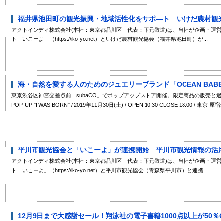
福井県池田町の観光振興・地域活性化をサポ―ト いけだ農村観光協
アクトインディ株式会社(本社：東京都品川区 代表：下元敬道)は、当社が企画・運
ト「いこーよ」（https://iko-yo.net）といけだ農村観光協会（福井県池田町）が...
海・自然を愛する人のためのジュエリーブランド「OCEAN BABE
東京渋谷区神宮交差点前「subaCO」でポップアップストア開催。限定商品の販売と過去アイ
POP-UP "I WAS BORN" / 2019年11月30日(土) / OPEN 10:30 CLOSE 18:00 / 東京 原
平川市観光協会と「いこーよ」が連携開始 平川市観光情報の活用に
アクトインディ株式会社(本社：東京都品川区 代表：下元敬道)は、当社が企画・運
ト「いこーよ」（https://iko-yo.net）と平川市観光協会（青森県平川市）と連携...
12月9日まで大感謝セール！翔泳社の電子書籍1000点以上が50％