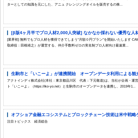
ターとしての知識を元にした、アニュ クレンジングオイルを販売するの株...
[β版4ヶ月半でプロ人材2,000人突破] なかなか採れない優秀な人材
[業界初] 無料でもプロ人材を獲得できてしまう“月額０円プラン”を開始いたします C
取締役：田根靖之）が運営する、仲介手数料ゼロの実名制プロ人材向け最速業...
生駒市と「いこーよ」が連携開始 オープンデータ利用による観光振
アクトインディ株式会社(本社：東京都品川区 代表：下元敬道)は、当社が企画・運
ト「いこーよ」（https://iko-yo.net）と生駒市のオープンデータを連携し、2019年1...
オフショア金融エコシステムとブロックチェーン技術は米中戦略ゲー
注目トピックス 経済総合