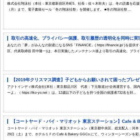
株式会社翔泳社（本社：東京都新宿区舟町5、社長：佐々木幹夫）は、冬の読書を応援すべく
（月）まで、電子書籍セール「冬の翔泳社祭」を開催します。 ■冬の翔泳社祭 ...
取引の高速化、プライバシー保護、取引履歴の透明化を同時に実現さ
あなたの「夢」がみんなの財産になるSNS「FiNANCiE」( https://financie.jp/
区、代表取締役 田中隆一)は、本日実施したメンテナンス後より取引の高速化、プライ..
【2019年クリスマス調査】子どもからお願いされて困ったプレゼン
アクトインディ株式会社(本社：東京都品川区 代表：下元敬道)が企画運営する、国
ーよ」（ https://iko-yo.net ）は、12歳以下の子どもを持つ全国の保護者732名を対...
【コートヤード・バイ・マリオット 東京ステーション】Cafe & Bake
コートヤード・バイ・マリオット 東京ステーション（東京都中央区、総支配人：河本 浩）で
29日（土）まで、ホテル１Ｆの Cafe & Bakery GGCo.にて、ウィンターシーズンを彩..