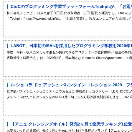
CtoCのプログラミング学習プラットフォームTechpitが、「お題
株式会社テックピット(東京都千代田区 代表取締役 山田 晃平)が運営する、CtoC
「Techpit」(https://www.techpit.jp/)は、「お題を実装し、現役エンジニアから添削して
LABOT、日本初のISAsを採用したプログラミング学校を2020年
学歴・年齢・収入に関わらず誰もが挑戦できるプログラミング教育機関 / 1期生の事前
表取締役：鶴田浩之 ）は、2020年1月、日本初となるIncome Share Agreements（＝所
ル ショコラ ドゥ アッシュ バレンタイン コレクション 2020 フ
世界的パティシエ・ショコラティエである辻口 博啓のショコラトリー「LE CHOCOLAT D
タインに向けたコレクションを2020年1月中旬ごろから順次販売開始致します。 2020年の
【アニュ クレンジングオイル】発売2ヶ月で楽天ランキング1位受賞
元楽天の女性起業家が、働く女性のために立ち上げた化粧品ブランド【アニュ クレン