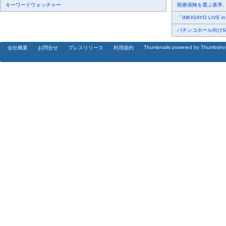
キーワードウォッチャー
医療保険を選ぶ基準、圧
「INKIGAYO LIVE 
パチンコホール向けSN
Thumbnails powered by Thumbsho
会社概要
お問合せ
プレスリリース
利用規約