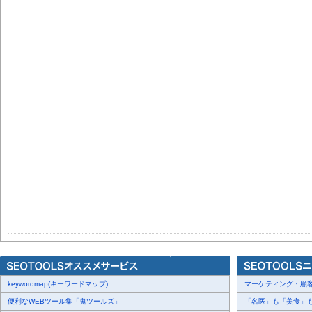
keywordmap(キーワードマップ)
マーケティング・顧客・
便利なWEBツール集「鬼ツールズ」
「名医」も「美食」も掲