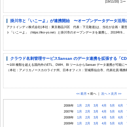
[19/11/2
掛川市と「いこーよ」が連携開始 〜オープンデータデータ活用によ
アクトインディ株式会社(本社：東京都品川区 代表：下元敬道)は、当社が企画・運
ト「いこーよ」（https://iko-yo.net）と掛川市のオープンデータを連携し、2019年9...
クラウド名刺管理サービスSansan のデータ連携を拡張する「CData Driv
〜100 種類を超える国内外のETL、DWH、BI ツールからSansan データ連携が可能に〜 11月1
（本社：アメリカノースカロライナ州、日本オフィス：宮城県仙台市、代表社員 職務執行
<< 前月
< 前へ ｜
次へ >
次月 >>
2006年
1月
2月
3月
4月
5月
6月
2007年
1月
2月
3月
4月
5月
6月
2008年
1月
2月
3月
4月
5月
6月
2009年
1月
2月
3月
4月
5月
6月