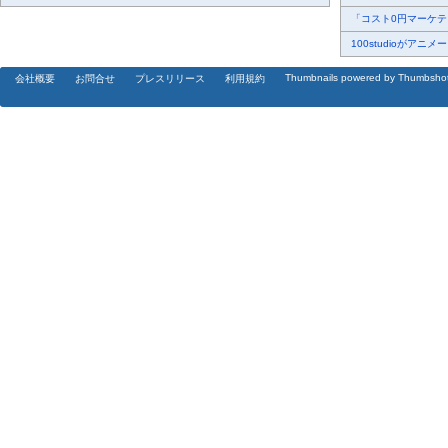
「コスト0円マーケティ
100studioがアニメ
Thumbnails powered by Thumbsho
会社概要
お問合せ
プレスリリース
利用規約