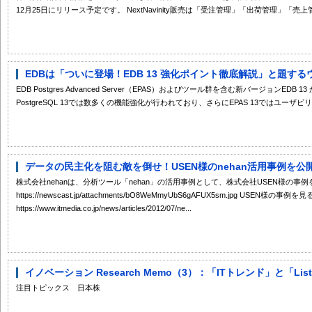
12月25日にリリース予定です。 NextNavinity販売は「受注管理」「出荷管理」「売上管理
EDBは「ついに登場！EDB 13 強化ポイント徹底解説」と題するウェ
EDB Postgres Advanced Server（EPAS）およびツール群を含む新バージョンE
PostgreSQL 13では数多くの機能強化が行われており、さらにEPAS 13ではユーザビリ
データの民主化を阻む敵を倒せ！USEN様のnehan活用事例を公
株式会社nehanは、分析ツール「nehan」の活用事例として、株式会社USEN様の事例
https://newscast.jp/attachments/bO8WeMmyUbS6gAFUX5sm.jpg USEN様の事例を見る
https://www.itmedia.co.jp/news/articles/2012/07/ne...
イノベーション Research Memo（3）：「ITトレンド」と「List 
注目トピックス 日本株