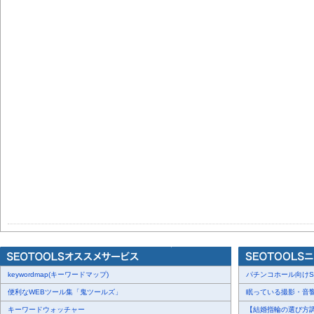
keywordmap(キーワードマップ)
パチンコホール向けSN
便利なWEBツール集「鬼ツールズ」
眠っている撮影・音響・
キーワードウォッチャー
【結婚指輪の選び方調査