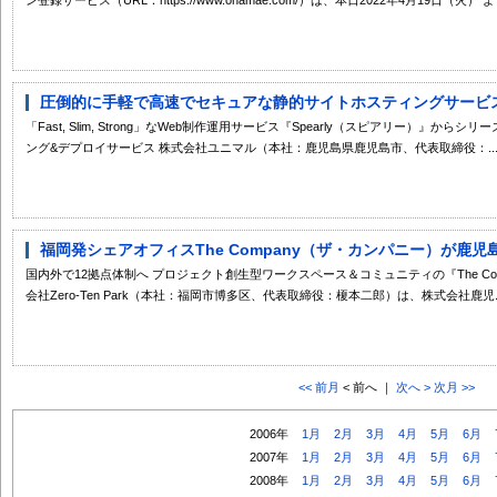
圧倒的に手軽で高速でセキュアな静的サイトホスティングサービス「Spea
「Fast, Slim, Strong」なWeb制作運用サービス『Spearly（スピアリー）』
ング&デプロイサービス 株式会社ユニマル（本社：鹿児島県鹿児島市、代表取締役：..
福岡発シェアオフィスThe Company（ザ・カンパニー）が鹿児島
国内外で12拠点体制へ プロジェクト創生型ワークスペース＆コミュニティの『The C
会社Zero-Ten Park（本社：福岡市博多区、代表取締役：榎本二郎）は、株式会社鹿児..
<< 前月
< 前へ ｜
次へ >
次月 >>
2006年
1月
2月
3月
4月
5月
6月
2007年
1月
2月
3月
4月
5月
6月
2008年
1月
2月
3月
4月
5月
6月