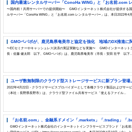
国内最速レンタルサーバー「ConoHa WING」と「お名前.com 
〜国内初！共用サーバーでの提供開始〜 GMOインターネット株式会社が提供する国
ルサーバー「ConoHa WING」と「お名前.com レンタルサーバー」は、本日2022年4月21
GMOペパボが、鹿児島県奄美市と協定を強化 地域のDX推進に
〜ECセミナーやキャッシュレス決済の実証実験などを実施〜 GMOインターネット
長：佐藤 健太郎 以下、GMOペパボ）は、鹿児島県奄美市（市長：安田 壮平 以下..
ユーザ数無制限のクラウド型ストレージサービスに新プラン登場。セ
2022年4月22日 - クラウドサービスプロバイダーとして各種クラウド製品およびサ
（本社：長野県長野市）は、クラウド型ファイル共有サービス「使えるファイル...
「お名前.com」、金融系ドメイン「.markets」「.trading」「.bro
GMOインターネット株式会社のインターネットインフラサービスブランド「お名前.
ン登録サービス（URL：https://www.onamae.com/）は、本日2022年4月19日（火） より