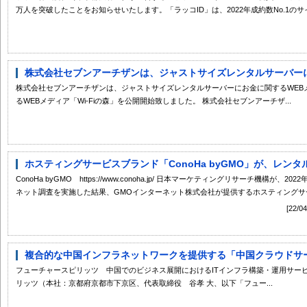
万人を突破したことをお知らせいたします。「ラッコID」は、2022年成約数No.1のサイ.
株式会社セブンアーチザンは、ジャストサイズレンタルサーバーにお
株式会社セブンアーチザンは、ジャストサイズレンタルサーバーにお金に関するWEB
るWEBメディア「Wi-Fiの森」を公開開始致しました。 株式会社セブンアーチザ...
ホスティングサービスブランド「ConoHa byGMO」が、レンタ
ConoHa byGMO https://www.conoha.jp/ 日本マーケティングリサーチ機構
ネット調査を実施した結果、GMOインターネット株式会社が提供するホスティングサービ
[22
複合的な中国インフラネットワークを提供する「中国クラウドサービ
フューチャースピリッツ 中国でのビジネス展開におけるITインフラ構築・運用サー
リッツ（本社：京都府京都市下京区、代表取締役 谷孝 大、以下「フュー...