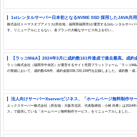
1stレンタルサーバー日本初となるNVME SSD 採用したJAVA共用プラ
株式会社トーマスオブアメリカ(所在地：福岡県福岡市)が運営する1stレンタルサーバ
す。リニューアルにともない、各プランの大幅なサービス向上を行い...
【ラッコM&A】2024年3月に成約数161件達成で過去最高。成約金額
ラッコ株式会社（福岡市中央区）が運営するサイト売買プラットフォーム「ラッコM&A」は
の実績において、成約数426件、成約金額338,720,159円を記録しました。成約数・成...
法人向けサーバーXserverビジネス、「ホームページ無料制作サー
エックスサーバー株式会社（所在地：大阪市北区、代表取締役：小林 尚希）は2024年4月
ス」で提供している「ホームページ無料制作サービス」をリニューアルしました...