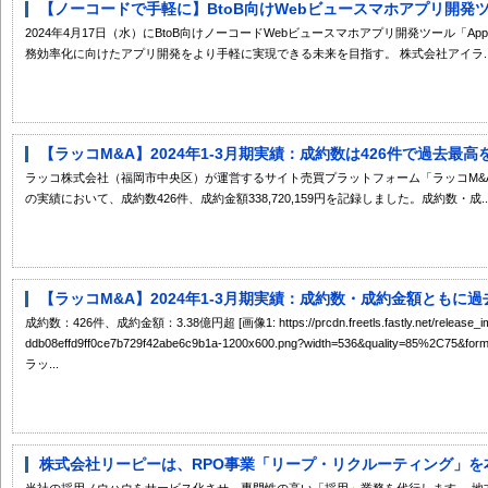
【ノーコードで手軽に】BtoB向けWebビュースマホアプリ開発ツール「
2024年4月17日（水）にBtoB向けノーコードWebビュースマホアプリ開発ツール「Ap
務効率化に向けたアプリ開発をより手軽に実現できる未来を目指す。 株式会社アイラ..
【ラッコM&A】2024年1-3月期実績：成約数は426件で過去最高を
ラッコ株式会社（福岡市中央区）が運営するサイト売買プラットフォーム「ラッコM&A」は
の実績において、成約数426件、成約金額338,720,159円を記録しました。成約数・成..
【ラッコM&A】2024年1-3月期実績：成約数・成約金額ともに
成約数：426件、成約金額：3.38億円超 [画像1: https://prcdn.freetls.fastly.net/release_ima
ddb08effd9ff0ce7b729f42abe6c9b1a-1200x600.png?width=536&quality=85%2C75&format
ラッ...
株式会社リーピーは、RPO事業「リープ・リクルーティング」を本
当社の採用ノウハウをサービス化させ、専門性の高い「採用」業務を代行します。 地