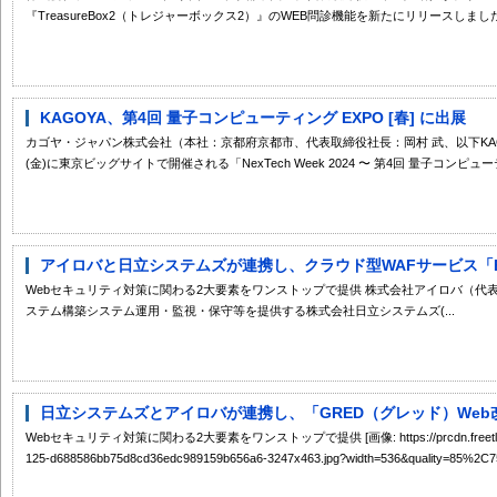
『TreasureBox2（トレジャーボックス2）』のWEB問診機能を新たにリリースしました。 
KAGOYA、第4回 量子コンピューティング EXPO [春] に出展
カゴヤ・ジャパン株式会社（本社：京都府京都市、代表取締役社長：岡村 武、以下KAGOYA
(金)に東京ビッグサイトで開催される「NexTech Week 2024 〜 第4回 量子コンピューテ
アイロバと日立システムズが連携し、クラウド型WAFサービス「BLUE 
Webセキュリティ対策に関わる2大要素をワンストップで提供 株式会社アイロバ（代
ステム構築システム運用・監視・保守等を提供する株式会社日立システムズ(...
日立システムズとアイロバが連携し、「GRED（グレッド）Web改ざ
Webセキュリティ対策に関わる2大要素をワンストップで提供 [画像: https://prcdn.freetls.fastly.
125-d688586bb75d8cd36edc989159b656a6-3247x463.jpg?width=536&quality=85%2C75&