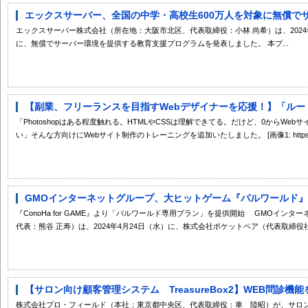
エックスサーバー、全国の中学・高校生600万人を対象に無償でサー
エックスサーバー株式会社（所在地：大阪市北区、代表取締役：小林 尚希）は、2024
に、無償でサーバー環境を提供する教育支援プログラムを発表しました。 本プ...
【副業、フリーランスを目指すWebデザイナーを応援！】「ルートキ
「Photoshopはある程度触れる。HTMLやCSSは理解できてる。だけど、0からW
い」そんな方向けにWebサイト制作のトレーニングを追加いたしました。 [画像1: https://p
GMOインターネットグループ、大ヒットゲーム『パルワールド』公
『ConoHa for GAME』より「パルワールド専用プラン」を提供開始 GMOイン
代表：熊谷 正寿）は、2024年4月24日（水）に、株式会社ポケットペア（代表取締役社長
【サロン向け顧客管理システム TreasureBox2】WEB問診機
株式会社プロ・フィールド（本社：東京都中央区、代表取締役：車 陸昭）が、サロ