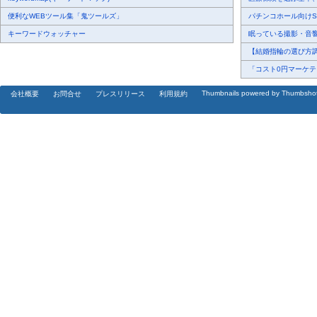
便利なWEBツール集「鬼ツールズ」
パチンコホール向けSN
キーワードウォッチャー
眠っている撮影・音響・
【結婚指輪の選び方調査
「コスト0円マーケティ
Thumbnails powered by Thumbsho
会社概要
お問合せ
プレスリリース
利用規約