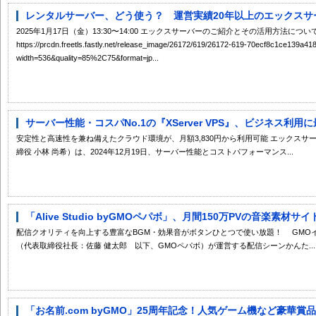
レンタルサーバー、どう使う？ 運営実績20年以上のエックスサー
2025年1月17日（金）13:30〜14:00 エックスサーバーのご紹介とその活用方法について 
https://prcdn.freetls.fastly.net/release_image/26172/619/26172-619-70ecf8c1ce139a
width=536&quality=85%2C75&format=jp...
サーバー性能・コスパNo.1の『XServer VPS』、ビジネス利用に
安定性と高速性を兼ね備えたクラウド環境が、月額3,830円から利用可能 エックス
締役 小林 尚希）は、2024年12月19日、サーバー性能とコストパフォーマンス...
「Alive Studio byGMOペパボ」、月間150万PVの音楽素材
配信クオリティを向上する豊富なBGM・効果音がボタンひとつで使い放題！ GMO
（代表取締役社長：佐藤 健太郎 以下、GMOペパボ）が運営する配信シーンかんた...
「お名前.com byGMO」25周年記念！人気ゲーム機など豪華賞品