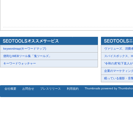
keywordmap(キーワードマップ)
ヴァリューズ、消費者行
便利なWEBツール集「鬼ツールズ」
スパイスボックス、Haku
キーワードウォッチャー
“令和の虎”松下直人が書
企業のマーケティング内
眠っている撮影・音響・
Thumbnails powered by Thumbsho
会社概要
お問合せ
プレスリリース
利用規約