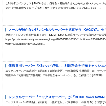
ご利用者のメンタリストDaiGoさん、幻冬舎・箕輪厚介さんからのお祝いメッセージ
会社（代表取締役グループ代表：熊谷 正寿）が提供する国内シェアNo.1（※1）...
メールが届かない!?レンタルサーバーを見直そう -KAGOYA、セキ
専用IPアドレスで信頼性抜群！SPF・DKIM・DMARC対応サーバーで安心のメール送受信
https://prcdn.freetls.fastly.net/release_image/10358/111/10358-111-d8baeaf25564b2
width=536&quality=85%2C75&fo...
仮想専用サーバー『XServer VPS』、利用料金を半額キャッシュ
エックスサーバー株式会社（所在地：大阪市北区、代表取締役 小林尚希）は、サーバー性能・コ
実施中の「利用件数3万件突破！2周年記念キャンペーン」を、ご好評につき2025年...
レンタルサーバー『エックスサーバー』が「BOXIL SaaS AWARD Wi
エックスサーバー株式会社（所在地：大阪市北区、代表取締役：小林 尚希）が運営す