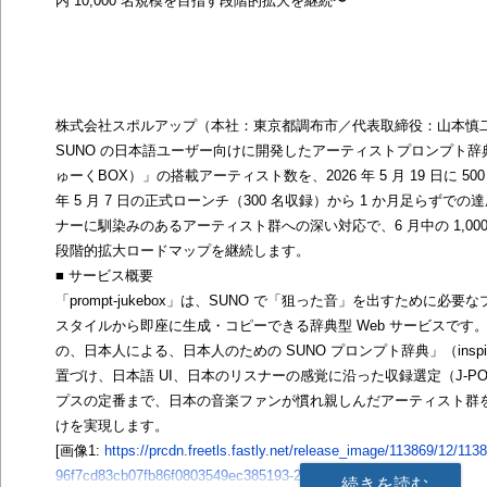
内 10,000 名規模を目指す段階的拡大を継続〜
株式会社スポルアップ（本社：東京都調布市／代表取締役：山本慎二
SUNO の日本語ユーザー向けに開発したアーティストプロンプト辞典「pr
ゅーくBOX）」の搭載アーティスト数を、2026 年 5 月 19 日に 50
年 5 月 7 日の正式ローンチ（300 名収録）から 1 か月足らずでの
ナーに馴染みのあるアーティスト群への深い対応で、6 月中の 1,000 
段階的拡大ロードマップを継続します。
■ サービス概要
「prompt-jukebox」は、SUNO で「狙った音」を出すために
スタイルから即座に生成・コピーできる辞典型 Web サービスです
の、日本人による、日本人のための SUNO プロンプト辞典」（inspi
置づけ、日本語 UI、日本のリスナーの感覚に沿った収録選定（J-P
プスの定番まで、日本の音楽ファンが慣れ親しんだアーティスト群
けを実現します。
[画像1:
https://prcdn.freetls.fastly.net/release_image/113869/12/113
96f7cd83cb07fb86f0803549ec385193-2880x1800.png?
続きを読む