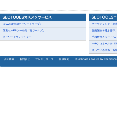
ます。
[画像4:
https://prcdn.freetls.fastly.net/release_image/113869/12/113
15e2654eab67a94a1f2456af6f8f9597-1200x675.png?
width=536&quality=85%2C75&format=jpeg&auto=webp&fit=bounds&b
keywordmap(キーワードマップ)
マーケティング・顧客・
便利なWEBツール集「鬼ツールズ」
医療保険を選ぶ基準、圧
■ 機能アップデート：類似アーティストナビゲーションの動線設計
キーワードウォッチャー
手越祐也ニューアルバム
500 名収録に伴い、機能面でも継続的な磨き込みを進めています
パチンコホール向けSN
ビゲーション」では、検索元アーティストと音楽性が近い他アーテ
眠っている撮影・音響・
す。辞書外のアーティスト名をクリックした場合も、画面が壊れる
Thumbnails powered by Thumbsho
会社概要
お問合せ
プレスリリース
利用規約
引き継がれ、その下にあるリクエストフォームへの自然な動線として
しいアーティスト」をユーザーからお寄せいただくこの仕組みは、500 
いくプロセスをユーザー参加型にする設計上の工夫です。
■ 主な機能
[表1:
https://prtimes.jp/data/corp/113869/table/12_1_1a8ea903657c
v=202606060345
]
■ 料金体系
アーティストプロンプトは全 Tier 完全無料（閲覧・コピーともに無
で、Premium プラン（月額 500 円）で無制限Premium 加入