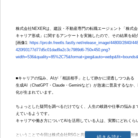
株式会社NEXERは、建設・不動産専門の転職エージェント「株式会
キャリア形成」に関するアンケートを実施したので、その結果を紹
[画像1:
https://prcdn.freetls.fastly.net/release_image/44800/2840/44
420f93177d77d5c01dad9a2c3c7989d6-750x450.png?
width=536&quality=85%2C75&format=jpeg&auto=webp&fit=bounds&b
■キャリアの悩み、AIが「相談相手」として静かに浸透しつつある
生成AI（ChatGPT・Claude・Geminiなど）が急速に普及する
化が生まれています。
ちょっとした疑問を調べるだけでなく、人生の岐路や仕事の悩みまで
えているようです。
キャリアや働き方についてAIを活用している人は、実際にどれくら
ということで今回は株式会社RSGと共同で、全国の男女500名を対
続きを読む