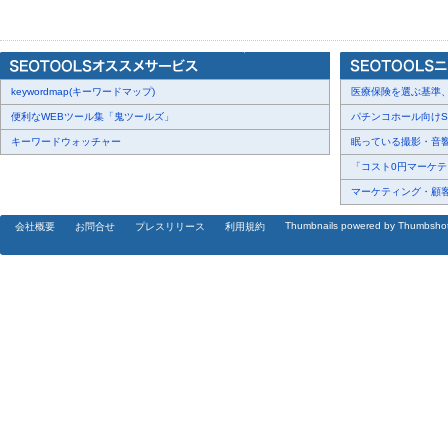
質問5：生成AIへのキャリア相談が「相談しやすい」または「相談
ださい。（自由記述）
質問6：生成AIからのアドバイスや提案をきっかけに、実際に行動
質問7：具体的にどのような行動をしましたか？また、生成AIのア
keywordmap(キーワードマップ)
か？（自由記述）
医療保険を選ぶ基準、圧
※原則として小数点以下第2位を四捨五入し表記しているため、合計
便利なWEBツール集「鬼ツールズ」
パチンコホール向けSN
す。
キーワードウォッチャー
眠っている撮影・音響・
「コスト0円マーケティ
マーケティング・顧客・
■8.2％が、「キャリアや働き方について生成AIに相談・質問した
Thumbnails powered by Thumbsho
会社概要
お問合せ
プレスリリース
利用規約
まず、キャリアや働き方について生成AIに相談・質問したことがあ
[画像2:
https://prcdn.freetls.fastly.net/release_image/44800/2840/44
9e790ba55564e8c77864e45812c59f8c-750x750.png?
width=536&quality=85%2C75&format=jpeg&auto=webp&fit=bounds&b
最も多かったのは「ない」で91.8％となり、「ある」と答えたのは8
た。