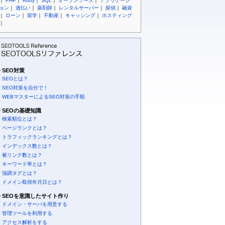
｜
PHP
｜
Ruby
｜
SQL
｜
オープンソース
｜
アプリケーシ
ョン
｜
過払い
｜
薬剤師
｜
レンタルサーバー
｜
探偵
｜
融資
｜
ローン
｜
留学
｜
不動産
｜
キャッシング
｜
ホスティング
｜
SEO対策
SEOとは？
SEO対策を自分で！
WEBマスターによるSEO対策の手順
SEOの基礎知識
検索順位とは？
ページランクとは？
トラフィックランキングとは？
インデックス数とは？
被リンク数とは？
キーワード率とは？
強調タグとは？
ドメイン取得年月日とは？
SEOを意識したサイト作り
ドメイン・サーバを用意する
管理ツールを利用する
アクセス解析をする