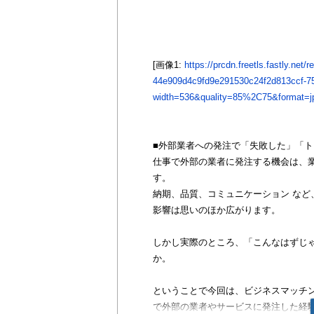
[画像1:
https://prcdn.freetls.fastly.ne
44e909d4c9fd9e291530c24f2d813ccf-7
width=536&quality=85%2C75&format=jp
■外部業者への発注で「失敗した」「
仕事で外部の業者に発注する機会は、
す。
納期、品質、コミュニケーション な
影響は思いのほか広がります。
しかし実際のところ、「こんなはずじ
か。
ということで今回は、ビジネスマッチ
で外部の業者やサービスに発注した経験