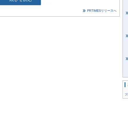
てのアンケートをおこないました。
PRTIMESリリースへ
る際は、以下のご対応をお願いいたします。
ペルによる調査」である旨の記載
リンク設置
ブルに関するアンケート」調査概要
ート
の業者やサービスに発注した経験がある」と回答した全国の男女
、「失敗した」「トラブルになった」経験はありますか？
プ
経験しましたか？エピソードを教えてください。
何だったと思いますか？（複数選択可）
、発注前にどのような情報やサポートがあれば良いと思います
ブルや失敗、またそこから学んだ教訓をぜひ教えてください。