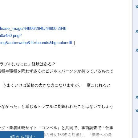
t/release_image/44800/2848/44800-2848-
50x450.png?
eg&auto=webp&fit=bounds&bg-color=fff
]
トラブルになった」経験はある？
業種や職種を問わず多くのビジネスパーソンが持っているもので
ど、うまくいけば業務の大きな力になりますが、一度こじれると
ゃなかった」と感じるトラブルに見舞われたことはないでしょう
ング・業者比較サイト『コンペル』と共同で、事前調査で「仕事
がある」と回答した全国の男女153名を対象に、「業者への発
続きを読む