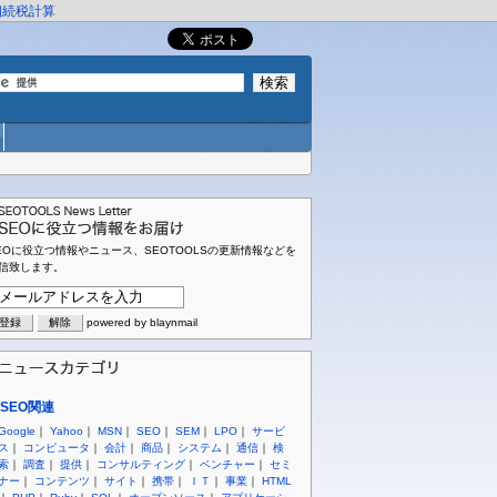
相続税計算
EOに役立つ情報やニュース、SEOTOOLSの更新情報などを
信致します。
powered by blaynmail
SEO関連
Google
｜
Yahoo
｜
MSN
｜
SEO
｜
SEM
｜
LPO
｜
サービ
ス
｜
コンピュータ
｜
会計
｜
商品
｜
システム
｜
通信
｜
検
索
｜
調査
｜
提供
｜
コンサルティング
｜
ベンチャー
｜
セミ
ナー
｜
コンテンツ
｜
サイト
｜
携帯
｜
ＩＴ
｜
事業
｜
HTML