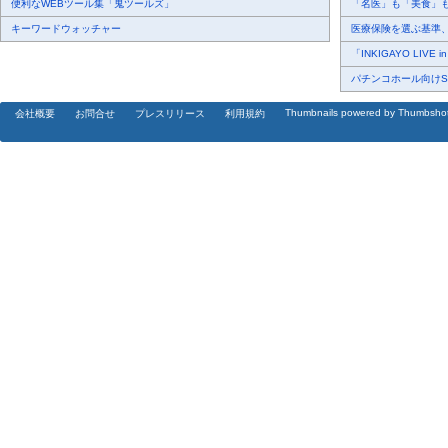
便利なWEBツール集「鬼ツールズ」
「名医」も「美食」も掲
キーワードウォッチャー
医療保険を選ぶ基準、圧
「INKIGAYO LIVE 
パチンコホール向けSN
Thumbnails powered by Thumbsho
会社概要
お問合せ
プレスリリース
利用規約