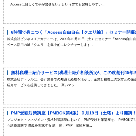
「Accessは難しくて手が出せない」という方でも習得しやすい...
6時間で身につく「Access自由自在【クエリ編】」セミナー開催の
株式会社ビジネスITアカデミーは、2009年10月10日（土）にセミナー「Access
ベース活用の鍵「クエリ」を集中的にレクチャーします...
無料税理士紹介サービス[税理士紹介相談所]が、この度創刊45年の
株式会社アトラルは、会計業界での知識と経験を活かし、企業と税理士の双方との面
紹介サービスを提供してきました。 高いマッ...
PMP受験対策講座【PMBOK第4版】９月19日（土曜）より開講
プロジェクトマネジメント資格対策講座において、PMP受験対策講座を、 PMBOK
う講義形態で 講義を実施する 講 座：PMP 試験対策...