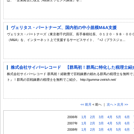
ヴェリタス・パートナーズ、国内初の中小規模M&A支援
ヴェリタス・パートナーズ（東京都千代田区、長手泰樹社長、０１２０・９８・００
（M&A）を、インターネット上で支援するサービスサイト、『+J（プラスジェ...
株式会社サイバーレコード 【群馬初！群馬に特化した税理士紹介サ
株式会社サイバーレコード 群馬初！経験豊で百戦錬磨の頼れる群馬の税理士を無料で
ト』！群馬の百戦錬磨の税理士を無料でご紹介。 http://gumma-zeirish.net/
<< 前月
< 前へ ｜
次へ >
次月 >>
2006年
1月
2月
3月
4月
5月
6月
2007年
1月
2月
3月
4月
5月
6月
2008年
1月
2月
3月
4月
5月
6月