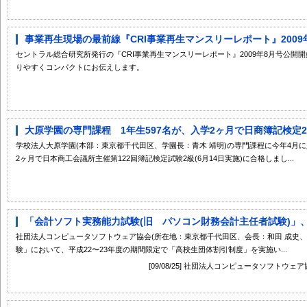
事業再生現場の最前線『CRI事業再生マンスリーレポート』2009
セントラル総合研究所発行の『CRI事業再生マンスリーレポート』2009年8月号公
りやすくコンパクトにお伝えします。
大原学園の専門課程 1年生597名が、入学2ヶ月で日商簿記検定2級
学校法人大原学園(本部：東京都千代田区、学園長：青木 靖明)の専門課程に今年4月に
2ヶ月で日本商工会議所主催第122回簿記検定試験2級(6月14日実施)に合格しまし...
「会計ソフト実務能力試験(旧 パソコン財務会計主任者試験)」、期
社団法人コンピュータソフトウェア協会(所在地：東京都千代田区、会長：和田 成史、
験」において、平成22〜23年度の期間限定で「高校生団体割引制度」を実施い...
[09/08/25] 社団法人コンピュータソフトウ