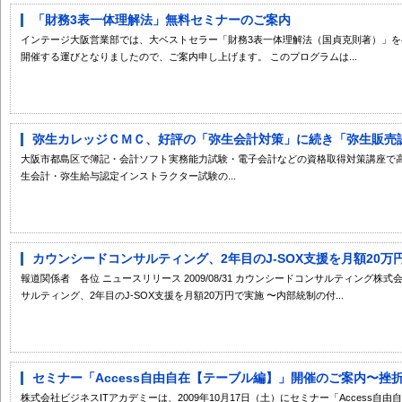
「財務3表一体理解法」無料セミナーのご案内
インテージ大阪営業部では、大ベストセラー「財務3表一体理解法（国貞克則著）」
開催する運びとなりましたので、ご案内申し上げます。 このプログラムは...
弥生カレッジＣＭＣ、好評の「弥生会計対策」に続き「弥生販売認定
大阪市都島区で簿記・会計ソフト実務能力試験・電子会計などの資格取得対策講座で
生会計・弥生給与認定インストラクター試験の...
カウンシードコンサルティング、2年目のJ-SOX支援を月額20万
報道関係者 各位 ニュースリリース 2009/08/31 カウンシードコンサルティング株
サルティング、2年目のJ-SOX支援を月額20万円で実施 〜内部統制の付...
セミナー「Access自由自在【テーブル編】」開催のご案内〜挫折
株式会社ビジネスITアカデミーは、2009年10月17日（土）にセミナー「Access