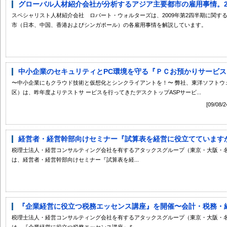
グローバル人材紹介会社が分析するアジア主要都市の雇用事情。200
スペシャリスト人材紹介会社 ロバート・ウォルターズは、2009年第2四半期に関す
市（日本、中国、香港およびシンガポール）の各雇用事情を解説しています。
中小企業のセキュリティとPC環境を守る『ＰＣお預かりサービス』
〜中小企業にもクラウド技術と仮想化とシンクライアントを！〜 弊社、東洋ソフトウ
区）は、昨年度よりテストサ ービスを行ってきたデスクトップASPサービ...
[09/
経営者・経営幹部向けセミナー『試算表を経営に役立てていますか？
税理士法人・経営コンサルティング会社を有するアタックスグループ（東京・大阪・
は、経営者・経営幹部向けセミナー『試算表を経...
『企業経営に役立つ税務エッセンス講座』を開催〜会計・税務・経営
税理士法人・経営コンサルティング会社を有するアタックスグループ（東京・大阪・
は、『企業経営に役立つ税務エッセンス講座』を...