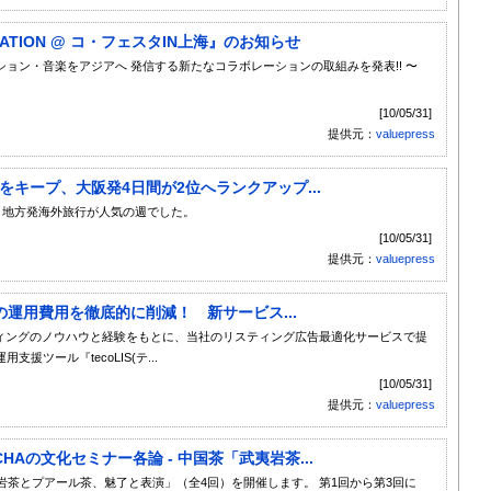
ATION @ コ・フェスタIN上海』のお知らせ
ョン・音楽をアジアへ 発信する新たなコラボレーションの取組みを発表!! 〜
[10/05/31]
提供元：
valuepress
をキープ、大阪発4日間が2位へランクアップ...
続き地方発海外旅行が人気の週でした。
[10/05/31]
提供元：
valuepress
運用費用を徹底的に削減！ 新サービス...
ティングのノウハウと経験をもとに、当社のリスティング広告最適化サービスで提
ツール『tecoLIS(テ...
[10/05/31]
提供元：
valuepress
Aの文化セミナー各論 - 中国茶「武夷岩茶...
岩茶とプアール茶、魅了と表演」（全4回）を開催します。 第1回から第3回に