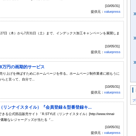
[10/05/31]
提供元：
valuepress
27日（木）から7月31日（土）まで、インデックス加工キャンペーンを展開しま
[10/05/31]
提供元：
valuepress
Ｐ8万円の画期的サービス
 売り上げを伸ばすためにホームページを作る。ホームページ制作業者に頼もうに
らと言って、自分で...
[10/05/31]
提供元：
valuepress
プ
E（リンナイスタイル）『会員登録＆型番登録キ...
品販売サイト「R.STYLE（リンナイスタイル）[http://www.rinnai-
」や素敵なレジャーグッズが当たる『...
[10/05/31]
提供元：
valuepress