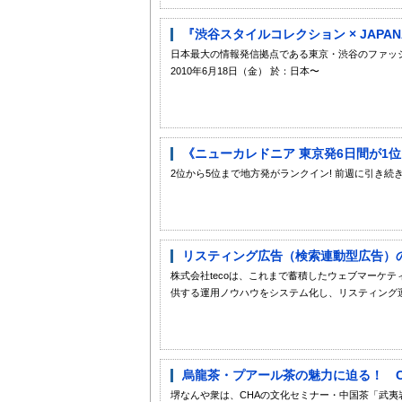
『渋谷スタイルコレクション × JAPAN
日本最大の情報発信拠点である東京・渋谷のファッシ
2010年6月18日（金） 於：日本〜
《ニューカレドニア 東京発6日間が1位
2位から5位まで地方発がランクイン! 前週に引き
リスティング広告（検索連動型広告）の
株式会社tecoは、これまで蓄積したウェブマーケ
供する運用ノウハウをシステム化し、リスティング運用支援
烏龍茶・プアール茶の魅力に迫る！ CH
堺なんや衆は、CHAの文化セミナー・中国茶「武夷