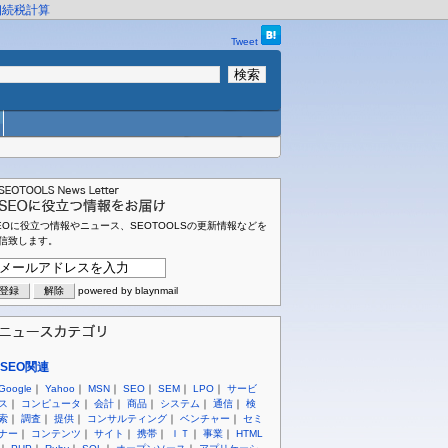
相続税計算
Tweet
EOに役立つ情報やニュース、SEOTOOLSの更新情報などを
信致します。
powered by blaynmail
SEO関連
Google
｜
Yahoo
｜
MSN
｜
SEO
｜
SEM
｜
LPO
｜
サービ
ス
｜
コンピュータ
｜
会計
｜
商品
｜
システム
｜
通信
｜
検
索
｜
調査
｜
提供
｜
コンサルティング
｜
ベンチャー
｜
セミ
ナー
｜
コンテンツ
｜
サイト
｜
携帯
｜
ＩＴ
｜
事業
｜
HTML