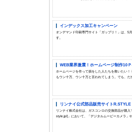
インデックス加工キャンペーン
オンデマンド印刷専門サイト「ガップリ！」は、5月
す。
WEB業界激震！ホームページ制作10
ホームページを作って損をした人たちを救いたい！
もウン十万、ウン十万と言われてしまう。でも、だか
リンナイ公式部品販売サイトR.STYL
リンナイ株式会社は、ガスコンロの交換部品が購入できる公式部
style.jp/]」において、「デジタルムービーカメラ