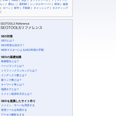
｜
PHP
｜
Ruby
｜
SQL
｜
オープンソース
｜
アプリケーシ
ョン
｜
過払い
｜
薬剤師
｜
レンタルサーバー
｜
探偵
｜
融資
｜
ローン
｜
留学
｜
不動産
｜
キャッシング
｜
ホスティング
｜
SEO対策
SEOとは？
SEO対策を自分で！
WEBマスターによるSEO対策の手順
SEOの基礎知識
検索順位とは？
ページランクとは？
トラフィックランキングとは？
インデックス数とは？
被リンク数とは？
キーワード率とは？
強調タグとは？
ドメイン取得年月日とは？
SEOを意識したサイト作り
ドメイン・サーバを用意する
管理ツールを利用する
アクセス解析をする