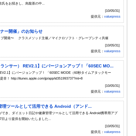
氏をお招きし、烏龍茶の中...
[10/05/31]
提供元：
valuepress
IAセミナー開催」のお知らせ
モ＆プロトタイプ開発〜 クラスメソッド主催／マイクロソフト・グレープシティ共催
[10/05/31]
提供元：
valuepress
トランサー） REV2.1】にバージョンアップ！「60SEC MO...
 REV2.1】にバージョンアップ！ 「60SEC MODE（60秒タイムアタックモー
itunes.apple.com/jp/app/id351993737?mt=8
[10/05/31]
提供元：
valuepress
ールとして活用できる Android（アンド...
き、ダイエット日記や健康管理ツールとして活用できる Android携帯用アプ
月27日より提供を開始いたしました...
[10/05/31]
提供元：
valuepress