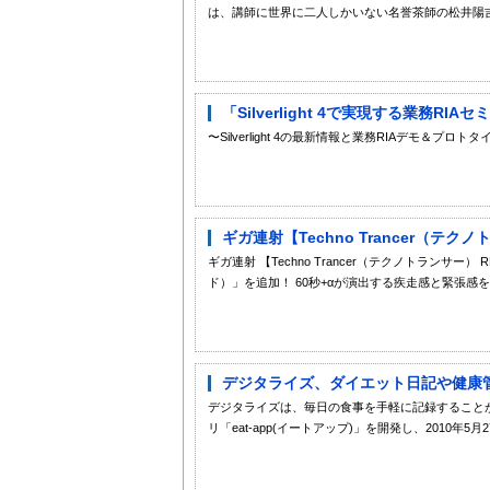
は、講師に世界に二人しかいない名誉茶師の松井陽吉
「Silverlight 4で実現する業務R
〜Silverlight 4の最新情報と業務RIAデ
ギガ連射【Techno Trancer（テクノ
ギガ連射 【Techno Trancer（テクノトランサー）
ド）」を追加！ 60秒+αが演出する疾走感と緊張感を是非！ http://
デジタライズ、ダイエット日記や健康管理ツ
デジタライズは、毎日の食事を手軽に記録することがで
リ「eat-app(イートアップ)」を開発し、2010年5