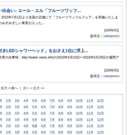
会い♪ エール・エル「フルーツワッフ...
、2010年7月1日より全国の店舗にて「フルーツワッフルフェア」を実施いたしま
みずみずしい果実が入った...
[10/05/31]
提供元：
valuepress
LEDシャワーヘッド」をおさえ1位に浮上...
ttp://water-news.info/の2010年5月23日〜2010年5月29日の週間ア
[10/05/31]
提供元：
valuepress
< 前月
< 前へ ｜
次へ >
次月 >>
月
2月
3月
4月
5月
6月
7月
8月
9月
10月
11月
12月
月
2月
3月
4月
5月
6月
7月
8月
9月
10月
11月
12月
月
2月
3月
4月
5月
6月
7月
8月
9月
10月
11月
12月
月
2月
3月
4月
5月
6月
7月
8月
9月
10月
11月
12月
月
2月
3月
4月
5月
6月
7月
8月
9月
10月
11月
12月
月
2月
3月
4月
5月
6月
7月
8月
9月
10月
11月
12月