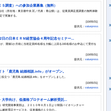
ＥＳ調査）への参加企業募集（無料）
会社（所在地：東京都中央 区／代表：青山愼）は、従業員満足度調査の無料体験
定で実施する。
[10/05/31]
提供元：
valuepress
月2日の日本ＥＲＭ経営協会４周年記念セミナー...
が、開催1か月前に当初定員80名様を大幅に上回る160名様のお申込にて受付を
[10/05/31]
提供元：
valuepress
「鹿児島 結婚相談.info」がオープン。
立つ「鹿児島 結婚相談.info」をオープンしました。
[10/05/31]
提供元：
valuepress
大学向け、低価格プロテオーム解析受託...
郎）研究開発事業部は、２０１０年６月１日より韓国バイオベンチャー
オーム解析受託サービスを、従来価格の１０分の...