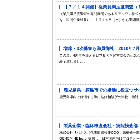
【７／１４開催】従業員満足度調査（
従業員満足度調査の専門機関であるリアルワン株式
を、民間企業対象に、 ７月１４日（水）から期間限
増席・3次募集も満員御礼 2010年7
この度、4周年を迎える日本ＥＲＭ経営協会の記念会
終了致しました。
鹿児島県・霧島市での婚活に役立つサイト
鹿児島県内で婚活する際に結婚相談所の比較・検討に役
製薬企業・臨床検査会社・病院検査部・
株式会社リバネス（代表取締役兼COO：高橋修一
GENOMINE Inc.と提携し、日本国内向けプロテ