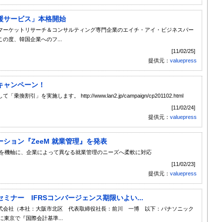
援サービス」本格開始
マーケットリサーチ＆コンサルティング専門企業のエイチ・アイ・ビジネスパー
の度、韓国企業へのフ...
[11/02/25]
提供元：
valuepress
キャンペーン！
実施します。 http://www.lan2.jp/campaign/cp201102.html
[11/02/24]
提供元：
valuepress
ション『ZeeM 就業管理』を発表
artを機軸に、企業によって異なる就業管理のニーズへ柔軟に対応
[11/02/23]
提供元：
valuepress
ナー IFRSコンバージェンス期限いよい...
式会社（本社：大阪市北区 代表取締役社長：前川 一博 以下：パナソニック
に東京で『国際会計基準...