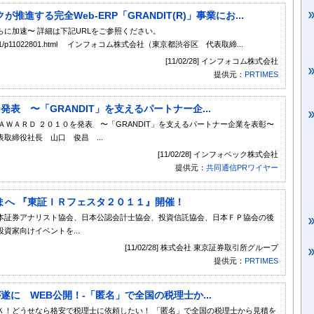
する完全Web-ERP「GRANDIT(R)」事業にお...
に加速〜 詳細は下記URLをご参照ください。
fo/press/2011/p11022801.html インフォコム株式会社（東京都渋谷区 代表取締...
[11/02/28] インフォコム株式会社
提供元：
PRTIMES
表 〜「GRANDIT」を支えるパートナー企...
ＩＴ ＡＷＡＲＤ ２０１０を発表 〜「GRANDIT」を支えるパートナー企業を表彰〜
取締役社長 山口 俊昌 ...
[11/02/28] インフォベック株式会社
提供元：
共同通信PRワイヤー
まへ 『東証ＩＲフェスタ２０１１』開催！
本証券アナリスト協会、日本公認会計士協会、投資信託協会、日本ＦＰ協会の後
資家向けイベントを...
[11/02/28] 株式会社 東京証券取引所グループ
提供元：
PRTIMES
遂に WEB公開！-「匿名」で全国の税理士か...
Ｋ！どうせなら格安で税理士に依頼したい！ 「匿名」で全国の税理士から見積を