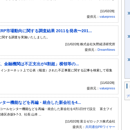
[11/02/28]
提供元：
valuepress
市場動向に関する調査結果 2011を発表〜201...
に関する調査を実施いたしました。
[11/02/28] 株式会社矢野経済研究所
提供元：
DreamNews
、金融機関は不正支出が4割超」横領等の...
おいて、インターネット上で公表（報道）された不正事案に関する記事を検索して収集
[11/02/28]
提供元：
valuepress
プ
ター機能などを再編・統合した新会社を4...
事務、コールセンター機能などを再編・統合した新会社を4月1日付で設立 富士フイ
坂9-7-3、社長:山本 ...
[11/02/28] 富士ゼロックス株式会社
提供元：
共同通信PRワイヤー