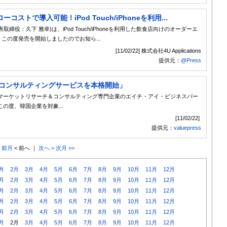
トで導入可能！iPod Touch/iPhoneを利用...
代表取締役：久下 雅幸)は、iPod Touch/iPhoneを利用した飲食店向けのオーダーエ
い、この度発売を開始しましたのでお知ら...
[11/02/22] 株式会社4U Applications
提供元：
@Press
資コンサルティングサービスを本格開始」
マーケットリサーチ＆コンサルティング専門企業のエイチ・アイ・ビジネスパー
の度、韓国企業を対象...
[11/02/22]
提供元：
valuepress
< 前月
< 前へ ｜
次へ >
次月 >>
月
2月
3月
4月
5月
6月
7月
8月
9月
10月
11月
12月
月
2月
3月
4月
5月
6月
7月
8月
9月
10月
11月
12月
月
2月
3月
4月
5月
6月
7月
8月
9月
10月
11月
12月
月
2月
3月
4月
5月
6月
7月
8月
9月
10月
11月
12月
月
2月
3月
4月
5月
6月
7月
8月
9月
10月
11月
12月
月
2月
3月
4月
5月
6月
7月
8月
9月
10月
11月
12月