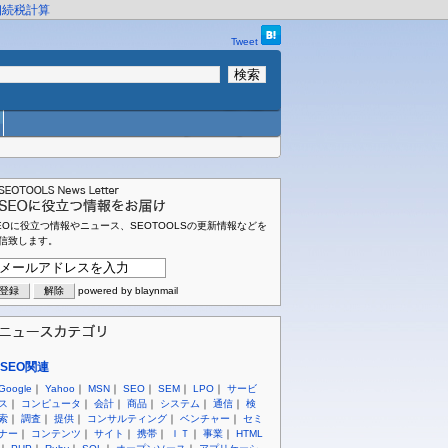
相続税計算
Tweet
EOに役立つ情報やニュース、SEOTOOLSの更新情報などを
信致します。
powered by blaynmail
SEO関連
Google
｜
Yahoo
｜
MSN
｜
SEO
｜
SEM
｜
LPO
｜
サービ
ス
｜
コンピュータ
｜
会計
｜
商品
｜
システム
｜
通信
｜
検
索
｜
調査
｜
提供
｜
コンサルティング
｜
ベンチャー
｜
セミ
ナー
｜
コンテンツ
｜
サイト
｜
携帯
｜
ＩＴ
｜
事業
｜
HTML