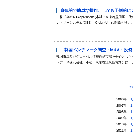
直観的で簡単な操作、しかも圧倒的にローコス
株式会社4U Applications(本社：東京都墨田区、
ントリーシステム(OES)「Order4U」の開発を行
「韓国ベンチマーク調査・M&A・投
韓国市場及びグローバル情報通信市場を中心とした
トナーズ株式会社（本社：東京都江東区青海）は、こ
<
2006年
1
2007年
1
2008年
1
2009年
1
2010年
1
2011年
1