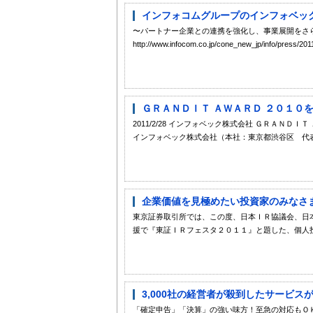
インフォコムグループのインフォベックが推進
〜パートナー企業との連携を強化し、事業展開をさら
http://www.infocom.co.jp/cone_new_jp/in
ＧＲＡＮＤＩＴ ＡＷＡＲＤ ２０１０を発
2011/2/28 インフォベック株式会社 ＧＲＡＮＤ
インフォベック株式会社（本社：東京都渋谷区 代表
企業価値を見極めたい投資家のみなさ
東京証券取引所では、この度、日本ＩＲ協議会、日
援で『東証ＩＲフェスタ２０１１』と題した、個人投
3,000社の経営者が殺到したサービスが
「確定申告」「決算」の強い味方！至急の対応もＯ