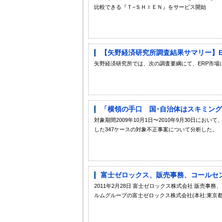
比較できる『Ｔ−ＳＨＩＥＮ』をサービス開始
【矢野経済研究所調査結果サマリー】ERP
矢野経済研究所では、次の調査要綱にて、ERP市場
「横領の手口 国･自治体はスキミング
対象期間2009年10月1日〜2010年9月30日に
した347ケースの対象不正事案について分析した。
富士ゼロックス、販売事務、コールセン
2011年2月28日 富士ゼロックス株式会社 販売
ルムグループの富士ゼロックス株式会社(本社:東京都港区赤