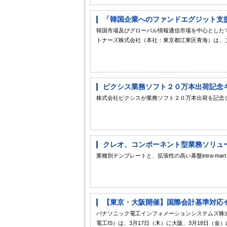
「韓国企業へのファンドエグジット支
韓国市場及びグローバル情報通信市場を中心とした
トナーズ株式会社（本社：東京都江東区青海）は、こ
ピクシス業務ソフト２０万本出荷記念
株式会社ピクシスが業務ソフト２０万本出荷を記念して「乗換割引」を
クレオ、コンポーネント型業務ソリュー
業種別テンプレートと、拡張性の高い基盤intra-m
【東京・大阪開催】国際会計基準対応セミ
パナソニック電工インフォメーションシステムズ株
電工IS）は、3月17日（木）に大阪、3月18日（金）