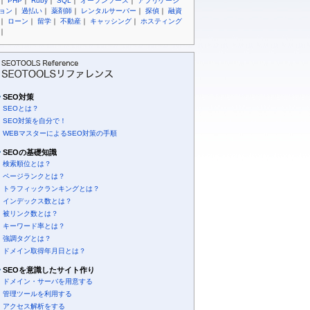
｜
PHP
｜
Ruby
｜
SQL
｜
オープンソース
｜
アプリケーシ
ョン
｜
過払い
｜
薬剤師
｜
レンタルサーバー
｜
探偵
｜
融資
｜
ローン
｜
留学
｜
不動産
｜
キャッシング
｜
ホスティング
｜
SEO対策
SEOとは？
SEO対策を自分で！
WEBマスターによるSEO対策の手順
SEOの基礎知識
検索順位とは？
ページランクとは？
トラフィックランキングとは？
インデックス数とは？
被リンク数とは？
キーワード率とは？
強調タグとは？
ドメイン取得年月日とは？
SEOを意識したサイト作り
ドメイン・サーバを用意する
管理ツールを利用する
アクセス解析をする