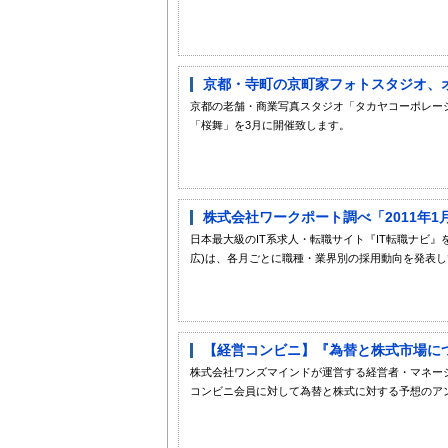
京都・寺町の京町家フォトスタジオ、オ
京都の老舗・商業写真スタジオ「タカヤコーポレー
「桜舞」を3月に開催致します。
株式会社ワークポート調べ「2011年1月
日本最大級のIT系求人・転職サイト『IT転職ナビ
広)は、各月ごとに職種・業界別の採用動向を発表していま
【経営コンビニ】『為替と株式市場に
株式会社ワンズマインドが運営する経営者・マネージャ
コンビニ会員に対して為替と株式に対する予想のアン