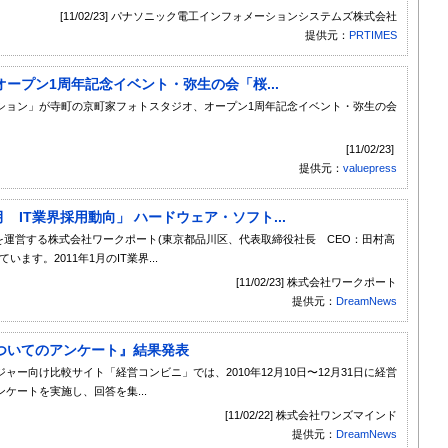
[11/02/23] パナソニック電工インフォメーションシステムズ株式会社
提供元：
PRTIMES
ープン1周年記念イベント・弥生の会「桜...
ション」が寺町の京町家フォトスタジオ、オープン1周年記念イベント・弥生の会
[11/02/23]
提供元：
valuepress
 IT業界採用動向」 ハードウェア・ソフト...
』を運営する株式会社ワークポート(東京都品川区、代表取締役社長 CEO：田村高
す。2011年1月のIT業界...
[11/02/23] 株式会社ワークポート
提供元：
DreamNews
ついてのアンケート』結果発表
ー向け比較サイト「経営コンビニ」では、2010年12月10日〜12月31日に経営
ケートを実施し、回答を集...
[11/02/22] 株式会社ワンズマインド
提供元：
DreamNews