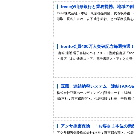
freeeが山形銀行と業務提携。地域の創業
freee株式会社（本社：東京都品川区、代表取締役：
頭取：長谷川吉茂、以下 山形銀行）との業務提携を本
honto会員400万人突破記念毎週抽選
-書籍 通販 電子書籍のハイブリッド型総合書店「hon
ト書店（本の通販ストア、電子書籍ストア）と丸善、
豆蔵、連結納税システム 連結TAX-Sav
株式会社豆蔵ホールディングス(証券コード：375
蔵(本社：東京都新宿区、代表取締役社長：中原 徹也、
アクサ損害保険 「お客さま本位の業
アクサ損害保険株式会社(本社：東京都台東区、代表