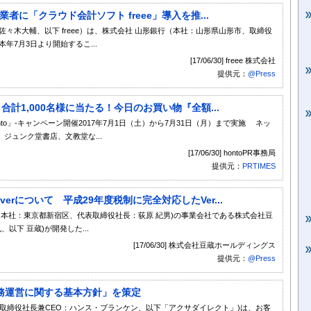
者に「クラウド会計ソフト freee」導入を推...
佐々木大輔、以下 freee）は、株式会社 山形銀行（本社：山形県山形市、取締役
年7月3日より開始するこ...
[17/06/30] freee 株式会社
提供元：
@Press
！合計1,000名様に当たる！今日のお買い物『全額...
to」-キャンペーン開催2017年7月1日（土）から7月31日（月）まで実施 ネッ
ジュンク堂書店、文教堂な...
[17/06/30] hontoPR事務局
提供元：
PRTIMES
erについて 平成29年度税制に完全対応したVer...
6、本社：東京都新宿区、代表取締役社長：荻原 紀男)の事業会社である株式会社豆
以下 豆蔵)が開発した...
[17/06/30] 株式会社豆蔵ホールディングス
提供元：
@Press
務運営に関する基本方針」を策定
取締役社長兼CEO：ハンス・ブランケン、以下「アクサダイレクト」)は、お客