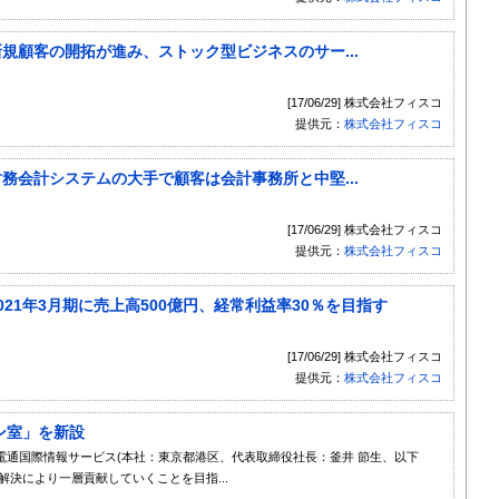
）：新規顧客の開拓が進み、ストック型ビジネスのサー...
[17/06/29] 株式会社フィスコ
提供元：
株式会社フィスコ
）：財務会計システムの大手で顧客は会計事務所と中堅...
[17/06/29] 株式会社フィスコ
提供元：
株式会社フィスコ
）：2021年3月期に売上高500億円、経常利益率30％を目指す
[17/06/29] 株式会社フィスコ
提供元：
株式会社フィスコ
ン室」を新設
ire) - 株式会社電通国際情報サービス(本社：東京都港区、代表取締役社長：釜井 節生、以下
解決により一層貢献していくことを目指...