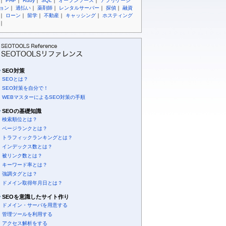
｜
PHP
｜
Ruby
｜
SQL
｜
オープンソース
｜
アプリケーシ
ョン
｜
過払い
｜
薬剤師
｜
レンタルサーバー
｜
探偵
｜
融資
｜
ローン
｜
留学
｜
不動産
｜
キャッシング
｜
ホスティング
｜
SEO対策
SEOとは？
SEO対策を自分で！
WEBマスターによるSEO対策の手順
SEOの基礎知識
検索順位とは？
ページランクとは？
トラフィックランキングとは？
インデックス数とは？
被リンク数とは？
キーワード率とは？
強調タグとは？
ドメイン取得年月日とは？
SEOを意識したサイト作り
ドメイン・サーバを用意する
管理ツールを利用する
アクセス解析をする