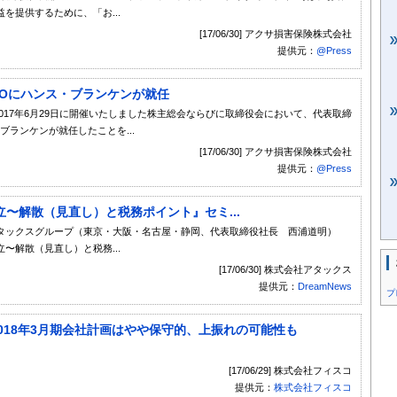
を提供するために、「お...
[17/06/30] アクサ損害保険株式会社
提供元：
@Press
EOにハンス・ブランケンが就任
017年6月29日に開催いたしました株主総会ならびに取締役会において、代表取締
ブランケンが就任したことを...
[17/06/30] アクサ損害保険株式会社
提供元：
@Press
〜解散（見直し）と税務ポイント』セミ...
タックスグループ（東京・大阪・名古屋・静岡、代表取締役社長 西浦道明）
〜解散（見直し）と税務...
[17/06/30] 株式会社アタックス
提供元：
DreamNews
プ
）：2018年3月期会社計画はやや保守的、上振れの可能性も
[17/06/29] 株式会社フィスコ
提供元：
株式会社フィスコ