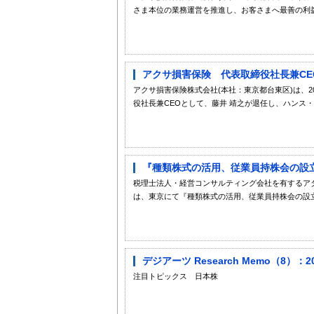
さま本位の業務運営を推進し、お客さまへ最善の利益
アクサ損害保険 代表取締役社長兼C
アクサ損害保険株式会社(本社：東京都台東区)は、2
役社長兼CEOとして、藤井 靖之が退任し、ハンス・
『種類株式の活用、従業員持株会の設立
税理士法人・経営コンサルティング会社を有するア
は、東京にて『種類株式の活用、従業員持株会の設立
デジアーツ Research Memo（8
注目トピックス 日本株