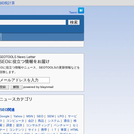
相続税計算
Tweet
EOに役立つ情報やニュース、SEOTOOLSの更新情報などを
信致します。
powered by blaynmail
SEO関連
Google
｜
Yahoo
｜
MSN
｜
SEO
｜
SEM
｜
LPO
｜
サービ
ス
｜
コンピュータ
｜
会計
｜
商品
｜
システム
｜
通信
｜
検
索
｜
調査
｜
提供
｜
コンサルティング
｜
ベンチャー
｜
セミ
ナー
｜
コンテンツ
｜
サイト
｜
携帯
｜
ＩＴ
｜
事業
｜
HTML