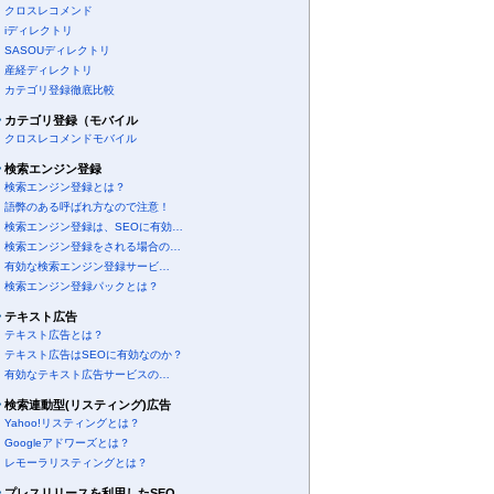
クロスレコメンド
iディレクトリ
SASOUディレクトリ
産経ディレクトリ
カテゴリ登録徹底比較
カテゴリ登録（モバイル
クロスレコメンドモバイル
検索エンジン登録
検索エンジン登録とは？
語弊のある呼ばれ方なので注意！
検索エンジン登録は、SEOに有効…
検索エンジン登録をされる場合の…
有効な検索エンジン登録サービ…
検索エンジン登録パックとは？
テキスト広告
テキスト広告とは？
テキスト広告はSEOに有効なのか？
有効なテキスト広告サービスの…
検索連動型(リスティング)広告
Yahoo!リスティングとは？
Googleアドワーズとは？
レモーラリスティングとは？
プレスリリースを利用したSEO