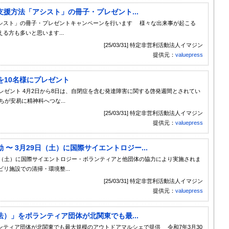
援方法「アシスト」の冊子・プレゼント...
シスト」の冊子・プレゼントキャンペーンを行います 様々な出来事が起こる
る方も多いと思います...
[25/03/31] 特定非営利活動法人イマジン
提供元：
valuepress
を10名様にプレゼント
レゼント 4月2日から8日は、自閉症を含む発達障害に関する啓発週間とされてい
が安易に精神科へつな...
[25/03/31] 特定非営利活動法人イマジン
提供元：
valuepress
〜 3月29日（土）に国際サイエントロジー...
9日（土）に国際サイエントロジー・ボランティアと他団体の協力により実施されま
ビリ施設での清掃・環境整...
[25/03/31] 特定非営利活動法人イマジン
提供元：
valuepress
）」をボランティア団体が北関東でも最...
ティア団体が北関東でも最大規模のアウトドアマルシェで提供 令和7年3月30