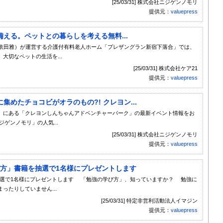
[25/03/31] 株式会社ニジゲンノモリ
提供元：
valuepress
える。ペットとの暮らしを考える無料...
：依田雅）が運営する介護付有料老人ホーム「プレザングラン新宿下落合」では、
大切なペットの生活を...
[25/03/31] 株式会社ケア21
提供元：
valuepress
めたチョコビがオラのもの?! クレヨン...
」にある「クレヨンしんちゃんアドベンチャーパーク」の最新イベント情報をお
ゲンノモリ」の人気...
[25/03/31] 株式会社ニジゲンノモリ
提供元：
valuepress
学び方」書籍を抽選で1名様にプレゼントします
を抽選で1名様にプレゼントします 「勉強の学び方」、知っていますか？ 勉強に
ったりしていません...
[25/03/31] 特定非営利活動法人イマジン
提供元：
valuepress