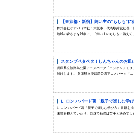
【東京都・新宿】飼い主の“もしも”に備
株式会社ケア21（本社：大阪市、代表取締役社長
地域の皆さまを対象に、「飼い主のもしもに備えて、
スタンプペタペタ！しんちゃんのお皿に集
兵庫県立淡路島公園アニメパーク「ニジゲンノモリ
届けします。 兵庫県立淡路島公園アニメパーク「ニジ
L. ロン ハバード著「親子で楽しむ
L. ロン ハバード著「親子で楽しむ学び方」書籍
困難を抱えていたり、自身で勉強は苦手と決めてしま