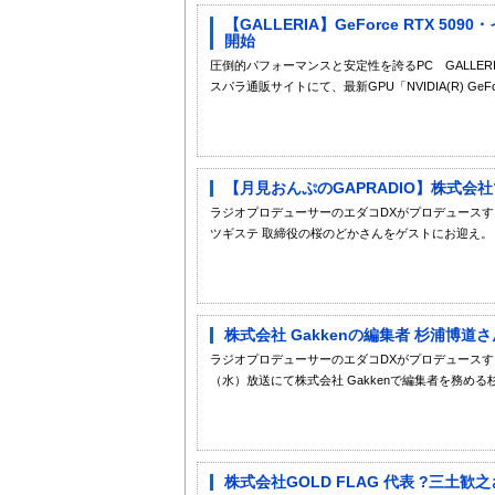
【GALLERIA】GeForce RTX 5090・
開始
圧倒的パフォーマンスと安定性を誇るPC GALLE
スパラ通販サイトにて、最新GPU「NVIDIA(R) GeForce
【月見おんぷのGAPRADIO】株式会社
ラジオプロデューサーのエダコDXがプロデュースする
ツギステ 取締役の桜のどかさんをゲストにお迎え。 
株式会社 Gakkenの編集者 杉浦博道
ラジオプロデューサーのエダコDXがプロデュースす
（水）放送にて株式会社 Gakkenで編集者を務める
株式会社GOLD FLAG 代表 ?三土