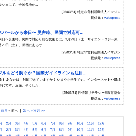
シェにて、全国各地か...
[25/03/31] 特定非営利活動法人イマジン
提供元：
valuepress
パールから来日〜 災害時、民間で対応可...
日〜災害時、民間で対応可能な技術とは。3月29日（土）サイエントロジー東
29日（土）、新宿にあるサ...
[25/03/31] 特定非営利活動法人イマジン
提供元：
valuepress
ブルをどう防ぐか？国際ガイドラインも注目...
発！ あなたは、対応できていますか？ いまや小学生でも、インターネットやSNS
代です。反面、そうした...
[25/03/31] 性情報リテラシー®教育協会
提供元：
valuepress
< 前月
< 前へ ｜
次へ >
次月 >>
月
2月
3月
4月
5月
6月
7月
8月
9月
10月
11月
12月
月
2月
3月
4月
5月
6月
7月
8月
9月
10月
11月
12月
月
2月
3月
4月
5月
6月
7月
8月
9月
10月
11月
12月