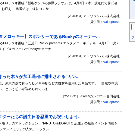
るFMラジオ番組『新谷ケンジの参謀ラジオ』は、4月3日（木）放送にて株式会
にお迎え。 当番組は、経営コンサ...
[25/03/31] アトワジャパン株式会社
提供元：
valuepress
 エンタメロッキー】スポンサーであるRockyのオーナー...
プ
ラジオ番組『五反田 Rocky presents エンタメロッキー』を、4月1日（火）
ブ＆カフェバーRockyのオーナ...
[25/03/31] アトワジャパン株式会社
提供元：
valuepress
った木々が加工過程に排出される“カン...
aローズ」は、東京の森で育ったヒノキや杉などの廃材を使用した商品です。「自然や環境
」という想いが込められていま...
[25/03/31] Lasys&カンパニー合同会社
提供元：
valuepress
ターたちの誕生日を忍里でお祝いしよう...
リ」のアトラクション「NARUTO＆BORUTO 忍里」の最新イベント情報を
ゲンノモリ」の人気アトラクシ...