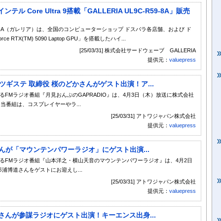
インテル Core Ultra 9搭載「GALLERIA UL9C-R59-8A」販売
RIA（ガレリア）は、全国のコンピューターショップ ドスパラ各店舗、および ド
 RTX(TM) 5090 Laptop GPU」を搭載したハイ...
[25/03/31] 株式会社サードウェーブ GALLERIA
提供元：
valuepress
ツギステ 取締役 桜のどかさんがゲスト出演！ア...
FMラジオ番組『月見おんぷのGAPRADIO』は、4月3日（木）放送に株式会社
当番組は、コスプレイヤーやラ...
[25/03/31] アトワジャパン株式会社
提供元：
valuepress
さんが「マウンテンパワーラジオ」にゲスト出演...
るFMラジオ番組『山本洋之・横山天音のマウンテンパワーラジオ』は、4月2日
杉浦博道さんをゲストにお迎えし...
[25/03/31] アトワジャパン株式会社
提供元：
valuepress
歓之さんが参謀ラジオにゲスト出演！キーエンス出身...