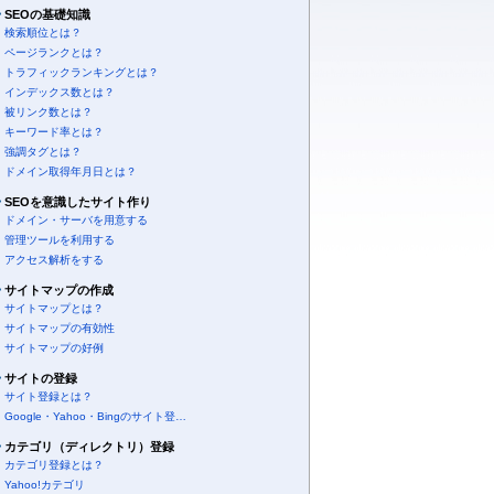
SEOの基礎知識
検索順位とは？
ページランクとは？
トラフィックランキングとは？
インデックス数とは？
被リンク数とは？
キーワード率とは？
強調タグとは？
ドメイン取得年月日とは？
SEOを意識したサイト作り
ドメイン・サーバを用意する
管理ツールを利用する
アクセス解析をする
サイトマップの作成
サイトマップとは？
サイトマップの有効性
サイトマップの好例
サイトの登録
サイト登録とは？
Google・Yahoo・Bingのサイト登…
カテゴリ（ディレクトリ）登録
カテゴリ登録とは？
Yahoo!カテゴリ