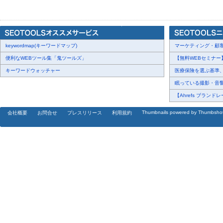
- どのSEO対策会社が自社の課題に強いのかが外からわからない
- コンサルティング型・記事制作代行型・低価格パッケージ型など
しにくい
- CVR改善まで含めた総合的な支援をしてくれるか事前に判断でき
keywordmap(キーワードマップ)
- テクニカルSEOなど専門領域の実績があるか確認できない
マーケティング・顧客・
- 現在の依頼先の提案の質・成果に不満があり、乗り換えを検討し
便利なWEBツール集「鬼ツールズ」
【無料WEBセミナー】【
キーワードウォッチャー
医療保険を選ぶ基準、圧
【カオスマップの特徴】
眠っている撮影・音響・
本カオスマップでは、SEO対策会社・SEOコンサルティング会社の
【Ahrefs ブランドレ
に分類しています。
Thumbnails powered by Thumbsho
会社概要
お問合せ
プレスリリース
利用規約
- 大手・総合支援型（10社）
→大規模予算・複数チャネル統合・幅広い業種での実績を重視する
会社PLAN-B、株式会社Speee、Faber Company、株式会社
CINC、株式会社DYM、GMO TECH株式会社、株式会社NEXER 
ど、内部対策・外部対策・コンテンツ制作・広告運用までを一気通貫
対策会社が集まるカテゴリー。数千社規模の支援実績を持つ企業が
受けやすいのが特徴です。
- コンテンツSEO/記事制作特化型（3社）
→検索意図に沿った質の高い記事制作を中心に依頼したい場合に検