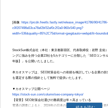
[画像:
https://prcdn.freetls.fastly.net/release_image/41786/90/41786-
c0f207498a53ca78af2bf32af0c2f2a0-960x540.png?
width=536&quality=85%2C75&format=jpeg&auto=webp&fit=bounds&b
StockSun株式会社（本社：東京都新宿区、代表取締役：岩野 圭佑
ングに強みを持つ企業23社を5カテゴリーに分類した「SEOコンサル
年版】」を公開いたしました。
本カオスマップは、SEO対策会社への依頼を検討している企業の担
を選定する際の指針として無料で提供いたします。
▼カオスマップ公開ページ
https://stock-sun.com/column/seo-company-tokyo/
【背景】SEO対策会社選びの難易度は年々高まっている
電通の調査によると、2024年の日本の総広告費は7兆6,730億円（前年
続きを読む