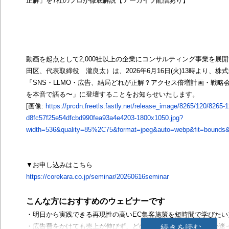
正解」を7社のプロが徹底解説【アーカイブ配信あり】
動画を起点として2,000社以上の企業にコンサルティング事業を展開
田区、代表取締役 瀧良太）は、2026年6月16日(火)13時より、
「SNS・LLMO・広告、結局どれが正解？アクセス倍増計画・戦略会議
を本音で語る〜」に登壇することをお知らせいたします。
[画像:
https://prcdn.freetls.fastly.net/release_image/8265/120/8265-1
d8fc57f25e54dfcbd990fea93a4e4203-1800x1050.jpg?
width=536&quality=85%2C75&format=jpeg&auto=webp&fit=bounds&b
▼お申し込みはこちら
https://corekara.co.jp/seminar/20260616seminar
こんな方におすすめのウェビナーです
・明日から実践できる再現性の高いEC集客施策を短時間で学びたい
・広告費をかけても売上が伸びず、どの集客施策に注力すべきか迷
続きを読む