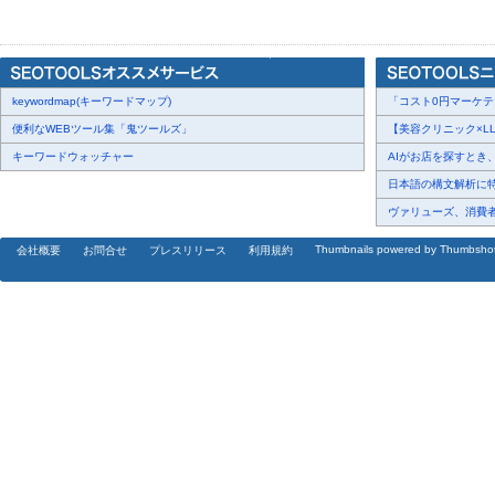
「これ以上、間違った集客施策に予算と時間を投資したくない」
アクセス数を改善して売上向上を目指す、すべてのマーケター・経
ご参加をお待ちしております。ぜひご視聴ください。
keywordmap(キーワードマップ)
「コスト0円マーケティ
便利なWEBツール集「鬼ツールズ」
【美容クリニック×LLM
※事前申し込みで、開催日翌日2026年6月18日までの3日間アーカ
キーワードウォッチャー
AIがお店を探すとき、
日本語の構文解析に特化
▼登壇プログラム
ヴァリューズ、消費者行
第1部｜13:00-13:25｜株式会社これから
集客の受け皿となるECサイト土台の設計方法とは？
Thumbnails powered by Thumbsho
会社概要
お問合せ
プレスリリース
利用規約
第2部｜13:25-13:50｜株式会社マイクロアド
「誰を連れてくるかでCPAは変わる。」
UNIVERSE Ads × Dynamic広告で実現する獲得最大化戦略
第3部｜13:50-14:15｜studio15株式会社
今さら聞けないTikTok Shop
基礎から学ぶ、下半期EC戦略の実践ポイント