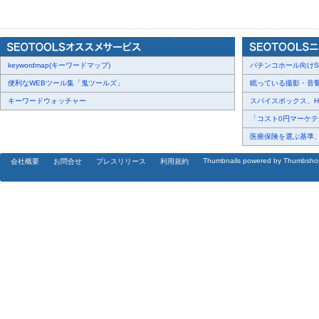
当日は次のような内容に触れる予定です。
・なぜ検索順位や流入を伸ばすだけでは、指名や売上につながりに
・AI検索に引用・参照されるための、情報の整理と見せ方
・自社が「その領域の第一想起」になるためのカテゴリー設計の考
keywordmap(キーワードマップ)
パチンコホール向けSN
＜登壇者コメント＞
便利なWEBツール集「鬼ツールズ」
眠っている撮影・音響・
[画像2:
https://prcdn.freetls.fastly.net/release_image/41581/229/415
キーワードウォッチャー
スパイスボックス、Haku
94635bc4c0582c1f48d707fb3662dea8-2506x2700.png?
「コスト0円マーケティ
width=536&quality=85%2C75&format=jpeg&auto=webp&fit=bounds&b
医療保険を選ぶ基準、圧
株式会社EXIDEA（エクシディア）
Thumbnails powered by Thumbsho
会社概要
お問合せ
プレスリリース
利用規約
マーケティングコンサル部 部長
樽見 章寛
- コメント -
『検索順位は上がったのに、問い合わせが増えない』。最近、こうし
えを返すようになり、ユーザーが自分で比較する場面が減ったこと
索される前に思い出してもらえるかどうかが分かれ目になります。当
とカテゴリーブランディング白書の分析から見えてきた、第一想起
す。