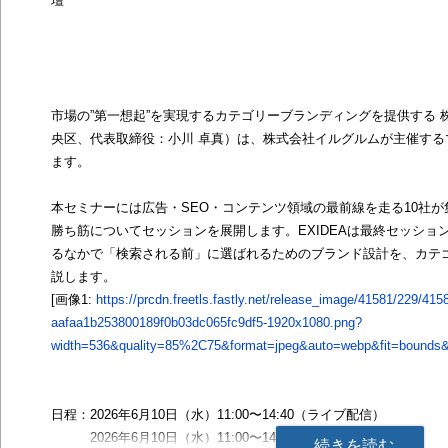
壇
市場の”第一想起”を実現するカテゴリーブランディングを提供する 株
央区、代表取締役：小川 卓真）は、株式会社イルグルムが主催する
ます。
本セミナーには広告・SEO・コンテンツ領域の最前線を走る10社
勝ち筋についてセッションを展開します。EXIDEAは最終セッション
るなかで「検索される前」に選ばれるためのブランド設計を、カテ
説します。
[画像1:
https://prcdn.freetls.fastly.net/release_image/41581/229/415
aafaa1b253800189f0b03dc065fc9df5-1920x1080.png?
width=536&quality=85%2C75&format=jpeg&auto=webp&fit=bounds&b
日程：2026年6月10日（水）11:00〜14:40（ライブ配信）
2026年6月10日（水）11:00〜14:40（アーカイブ配信）
続きを読む