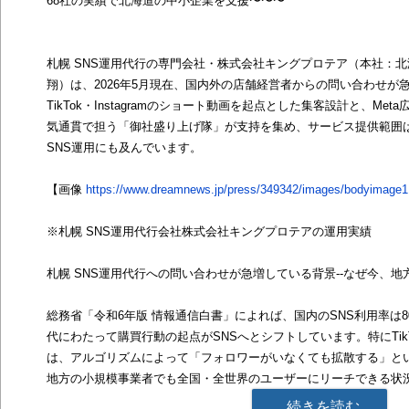
68社の実績で北海道の中小企業を支援〜〜〜
札幌 SNS運用代行の専門会社・株式会社キングプロテア（本社：
翔）は、2026年5月現在、国内外の店舗経営者からの問い合わせが
TikTok・Instagramのショート動画を起点とした集客設計と、Meta
気通貫で担う「御社盛り上げ隊」が支持を集め、サービス提供範囲
SNS運用にも及んでいます。
【画像
https://www.dreamnews.jp/press/349342/images/bodyimage1
※札幌 SNS運用代行会社株式会社キングプロテアの運用実績
札幌 SNS運用代行への問い合わせが急増している背景--なぜ今、地
総務省「令和6年版 情報通信白書」によれば、国内のSNS利用率は8
代にわたって購買行動の起点がSNSへとシフトしています。特にTikTok
は、アルゴリズムによって「フォロワーがいなくても拡散する」と
地方の小規模事業者でも全国・全世界のユーザーにリーチできる状
続きを読む