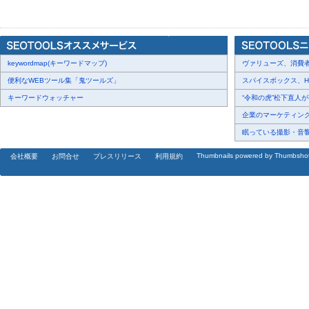
札幌 SNS運用代行の実績データを初公開--TikTok38万再生・売上1
全容
keywordmap(キーワードマップ)
株式会社キングプロテアは、これまでのSNS運用代行支援における
ヴァリューズ、消費者行
便利なWEBツール集「鬼ツールズ」
スパイスボックス、Haku
【再生数・拡散実績】
キーワードウォッチャー
“令和の虎”松下直人が書
- 株式会社エンクル様（SOIL CHOCOLATE）：TikTok 384,000再生
企業のマーケティング内
- 株式会社CAICA様：TikTok 328,000再生
眠っている撮影・音響・
- 株式会社マーズデザイン様：88,000再生
Thumbnails powered by Thumbsho
会社概要
お問合せ
プレスリリース
利用規約
- 渋谷文化村レディースクリニック様：76,000再生
- 株式会社enDjoy様：総再生回数 15万再生突破
【売上・収益改善実績】
- 手結整体院様：公式LINE構築と運用を起点に、支援開始1ヶ月目で
166%）を達成。LINE登録からの来院率向上とリピート促進を組
- 宿泊事業会社様：前代理店時代のMeta広告CPA（顧客獲得単価）
ティングとクリエイティブのPDCAを徹底することでCPA2万円に
た。