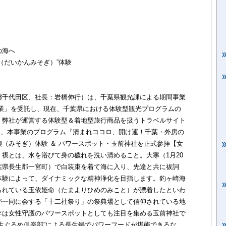
の海へ
（だいかんみそぎ）”体験
都千代田区、社長：岩橋伸行）は、千葉県観光課による期間事業
事業」を受託し、現在、千葉県における体験型観光プログラムの
、弊社が運営する体験型＆着地型旅行商品を扱うトラベルサイト
て、本事業のプログラム『清まれココロ、開け運！千葉・外房の
（みそぎ）体験 ＆ パワースポット・玉前神社を正式参拝【女
禊とは、水を浴びて身の穢れを洗い清めること。大寒（1月20
葉県長生郡一宮町）で白装束を着て海に入り、先達と共に祓詞
体験によって、ダイナミックな精神浄化を目指します。釣ヶ崎海
られている玉依姫命（たまよりひめのみこと）が漂着したといわ
が一同に会する「十二社祭り」の祭典場として信仰されている地
年は女性守護のパワースポットとしても注目を集める玉前神社で
生ぐるめ倶楽部”による長生鍋でパワーフードが堪能できるな