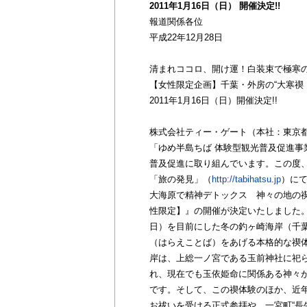
2011年1月16日（日） 開催決定!!
報道関係各位
平成22年12月28日
清まれココロ、開け運！白装束で極寒
【女性限定企画】千葉・外房の“大寒禊
2011年1月16日（日）開催決定!!
株式会社ティー・ゲート（本社：東京
「ゆめ半島ちば 体験型観光普及促進
普及促進に取り組んでいます。この度
「旅の発見」（
http://tabihatsu.jp
）に
大海原で精神デトックス 神々の地の禊
性限定】』の開催が決定いたしました。
日）を目前にした冬の釣ヶ崎海岸（千
（はらえことば）をあげる本格的な禊
岸は、上総一ノ宮である玉前神社に祀
れ、現在でも玉依姫命に関係ある神々
です。そして、この禊体験のほか、近
お祓いを受ける正式参拝や、一宮町“長