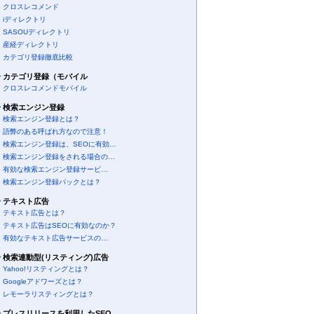
クロスレコメンド
iディレクトリ
SASOUディレクトリ
産経ディレクトリ
カテゴリ登録徹底比較
カテゴリ登録（モバイル
クロスレコメンドモバイル
検索エンジン登録
検索エンジン登録とは？
語弊のある呼ばれ方なので注意！
検索エンジン登録は、SEOに有効…
検索エンジン登録をされる場合の…
有効な検索エンジン登録サービ…
検索エンジン登録パックとは？
テキスト広告
テキスト広告とは？
テキスト広告はSEOに有効なのか？
有効なテキスト広告サービスの…
検索連動型(リスティング)広告
Yahoo!リスティングとは？
Googleアドワーズとは？
レモーラリスティングとは？
プレスリリースを利用したSEO