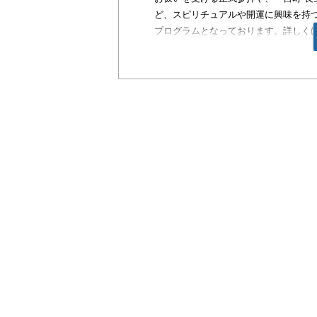
ど、スピリチュアルや開運に興味を持つ
プログラムとなっております。詳しく
《千葉・外房で本格“禊（みそぎ）”体
URL→
http://tabihatsu.jp/program/7934
《プログラム概要》
○開催日：2011年1月16日（日）
○参加代金：5,800円
○募集人員：16名様限定（8名様より催
○申込締切日：2011年1月12日(水)
※ 定員になり次第締め切ります
※ 申込は「旅の発見」より受付いたし