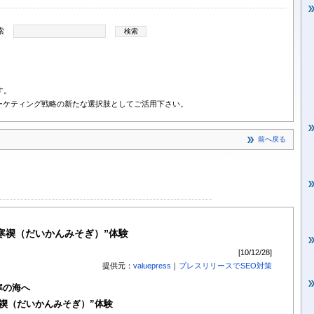
索
す。
ーケティング戦略の新たな選択肢としてご活用下さい。
前へ戻る
寒禊（だいかんみそぎ）”体験
[10/12/28]
提供元：
valuepress
｜
プレスリリースでSEO対策
寒の海へ
禊（だいかんみそぎ）”体験