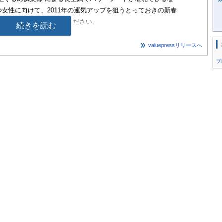
女性に向けて、2011年の運気アップを狙うとっておきの新春
は下記紹介サイトをご覧ください。
続きを読む
valuepressリリースへ
験ページ》
プ
3.html
行）
ます