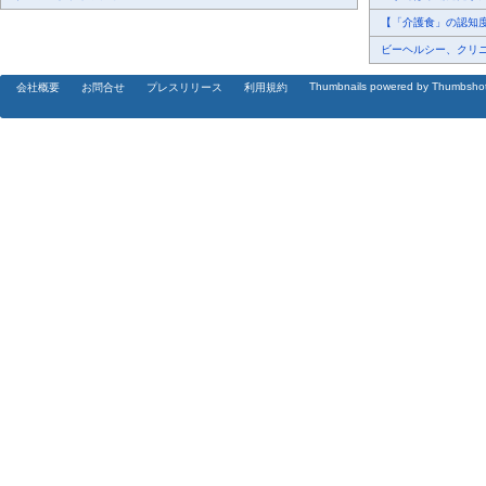
【「介護食」の認知度調
ビーヘルシー、クリニッ
Thumbnails powered by Thumbsho
会社概要
お問合せ
プレスリリース
利用規約