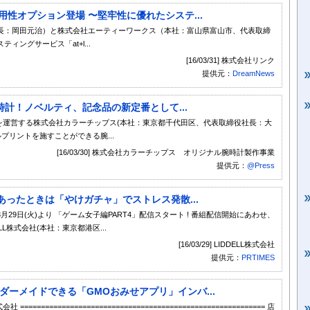
可用性オプション登場 〜堅牢性に優れたシステ...
長：岡田元治）と株式会社エーティーワークス（本社：富山県富山市、代表取締
ングサービス「at+l...
[16/03/31] 株式会社リンク
提供元：
DreamNews
計！ノベルティ、記念品の新定番として...
S」を運営する株式会社カラーチップス(本社：東京都千代田区、代表取締役社長：大
プリントを施すことができる腕...
[16/03/30] 株式会社カラーチップス オリジナル腕時計製作事業
提供元：
@Press
あったときは「やけガチャ」でストレス発散...
9日(火)より 「ゲーム女子編PART4」配信スタート ! 番組配信開始にあわせ、
L株式会社(本社：東京都港区...
[16/03/29] LIDDELL株式会社
提供元：
PRTIMES
ダーメイドできる「GMOおみせアプリ」インバ...
======================================================= 店