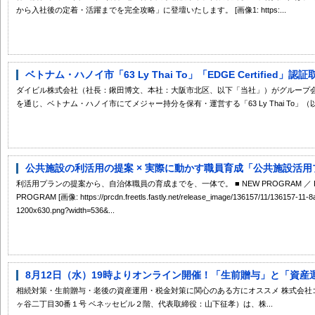
から入社後の定着・活躍までを完全攻略」に登壇いたします。 [画像1: https:...
ベトナム・ハノイ市「63 Ly Thai To」「EDGE Certified」
ダイビル株式会社（社長：鍬田博文、本社：大阪市北区、以下「当社」）がグループ会社のDoan Ket In
を通じ、ベトナム・ハノイ市にてメジャー持分を保有・運営する「63 Ly Thai To」（以下
公共施設の利活用の提案 × 実際に動かす職員育成「公共施設活用プ
利活用プランの提案から、自治体職員の育成までを、一体で。 ■ NEW PROGRAM ／ PUBLIC
PROGRAM [画像: https://prcdn.freetls.fastly.net/release_image/136157/11/136157-11
1200x630.png?width=536&...
8月12日（水）19時よりオンライン開催！「生前贈与」と「資産運
相続対策・生前贈与・老後の資産運用・税金対策に関心のある方にオススメ 株式会社
ヶ谷二丁目30番１号 ベネッセビル２階、代表取締役：山下征孝）は、株...