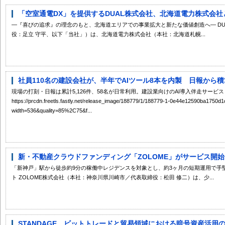
「空室通電DX」を提供するDUAL株式会社、北海道電力株式会社
―『喜びの追求』の理念のもと、北海道エリアでの事業拡大と新たな価値創造へ― DU
役：足立 守平、以下「当社」）は、北海道電力株式会社（本社：北海道札幌...
社員110名の建設会社が、半年でAIツール8本を内製 日報から積算
現場の打刻・日報は累計5,126件、58名が日常利用。建設業向けのAI導入伴走サービスも
https://prcdn.freetls.fastly.net/release_image/188779/1/188779-1-0e44e12590ba175
width=536&quality=85%2C75&f...
新・不動産クラウドファンディング「ZOLOME」がサービス開始！
「新神戸」駅から徒歩約9分の稼働中レジデンスを対象とし、約3ヶ月の短期運用で手
ト ZOLOME株式会社（本社：神奈川県川崎市／代表取締役：松田 修二）は、少...
STANDAGE、ビットトレードと貿易領域における暗号資産活用の