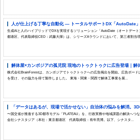
人が仕上げる丁寧な自動化 ― トータルサポートDX「AutoDate」
生成AIと人のハイブリッドでDXを実現するソリューション「AutoDate（オートデート
都港区、代表取締役CEO：武藤大揮）は、シリーズAラウンドにおいて、第三者割当増.
解体屋×カンボジアの孤児院 現地のトゥクトゥクに広告登場｜解体屋
株式会社BrainForestは、カンボジアでトゥクトゥクへの広告掲出を開始。広告ボ
を受け、その協力を得て製作しました。 東海・関東・関西で解体工事業を展...
「データはあるが、現場で活かせない」自治体の悩みを解消。3D都
〜国交省が推進する3D都市モデル「PLATEAU」を、行政実務や地域課題の解決へつなぐ自
会社シナスタジア（本社：東京都港区 代表取締役：有年亮博。以下、シナスタ...