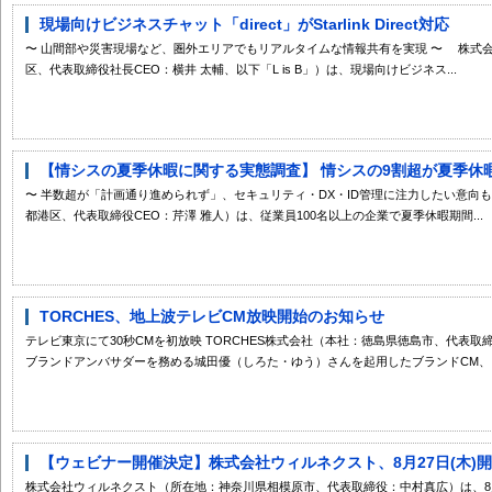
現場向けビジネスチャット「direct」がStarlink Direct対応
〜 山間部や災害現場など、圏外エリアでもリアルタイムな情報共有を実現 〜 株式会社L
区、代表取締役社長CEO：横井 太輔、以下「L is B」）は、現場向けビジネス...
【情シスの夏季休暇に関する実態調査】 情シスの9割超が夏季休暇を
〜 半数超が「計画通り進められず」、セキュリティ・DX・ID管理に注力したい意向も明
都港区、代表取締役CEO：芹澤 雅人）は、従業員100名以上の企業で夏季休暇期間...
TORCHES、地上波テレビCM放映開始のお知らせ
テレビ東京にて30秒CMを初放映 TORCHES株式会社（本社：徳島県徳島市、代表取
ブランドアンバサダーを務める城田優（しろた・ゆう）さんを起用したブランドCM、「T
【ウェビナー開催決定】株式会社ウィルネクスト、8月27日(木)開催
株式会社ウィルネクスト（所在地：神奈川県相模原市、代表取締役：中村真広）は、8月