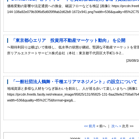
価格変動の影響や法定通貨への換金、確認フローなどを検証 [画像1: https://prcdn.freetls.fastly.n
144-108a92e079b30f6d5d605f9fab2d62b8-1672x941.png?width=536&quality=85%2C75&
「東京都心エリア 投資用不動産マーケット動向」 を公開
〜期待利回りは横ばいで推移し、低水準の状態が継続。堅調な不動産マーケットを背景
所リアルエステートサービス株式会社（本社：東京都千代田区大手町1-9-2...
[26/
「一般社団法人鶴舞・千種エリアマネジメント」の設立について
地域資源と多様な人材をつなぎ賑わいを創出し、人が巡る歩いて楽しいまちへ [画像1:
https://prcdn.freetls.fastly.net/release_image/95825/131/95825-131-8aa28efe2758a6
width=536&quality=85%2C75&format=jpeg&...
<< 前月
< 前へ ｜
次へ >
次月 >>
2006年
1月
2月
3月
4月
5月
6月