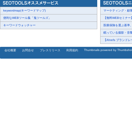
keywordmap(キーワードマップ)
マーケティング・顧客・
便利なWEBツール集「鬼ツールズ」
【無料WEBセミナー】【
キーワードウォッチャー
医療保険を選ぶ基準、圧
眠っている撮影・音響・
【Ahrefs ブランドレ
Thumbnails powered by Thumbsho
会社概要
お問合せ
プレスリリース
利用規約