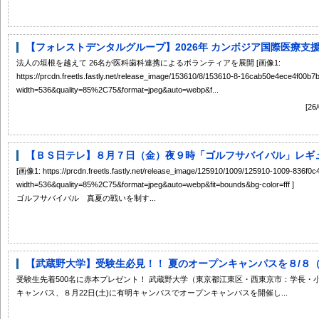
【フォレストデンタルグループ】2026年 カンボジア国際医療支
法人の垣根を越えて 26名が医科歯科連携によるボランティアを展開 [画像1:
https://prcdn.freetls.fastly.net/release_image/153610/8/153610-8-16cab50e4ece4f00
width=536&quality=85%2C75&format=jpeg&auto=webp&f...
[2
【ＢＳ日テレ】８月７日（金）夜９時「ゴルフサバイバル」レギュラ
[画像1: https://prcdn.freetls.fastly.net/release_image/125910/1009/125910-1009-836
width=536&quality=85%2C75&format=jpeg&auto=webp&fit=bounds&bg-color=fff ]
ゴルフサバイバル 真夏の戦いを制す...
【武蔵野大学】受験生必見！！ 夏のオープンキャンパスを８/８（土
受験生先着500名に赤本プレゼント！ 武蔵野大学（東京都江東区・西東京市：学長・小
キャンパス、８月22日(土)に有明キャンパスでオープンキャンパスを開催し...