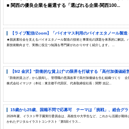
■ 関西の優良企業を厳選する「選ばれる企業-関西100...
【ライブ配信/Zoom】「バイオマス利用のバイオエタノール製造 ―
★脱炭素社会を支えるバイオエタノール製造の技術と事業化の課題を体系的に解説。
新技術動向まで、実務に役立つ知識を専門家がわかりやすく紹介します。 ...
【9/2 金沢】“防衛的な賃上げ”の限界を打破する「高付加価値経営
「防衛的賃上げ」から脱却し、管理職の意識改革で高付加価値を生む組織づくり 企
株式会社イマジナ（本社：東京都千代田区、代表取締役社長：関野 吉記...
15歳から25歳、国籍不問で応募可 テーマは「挑戦」、総合グランプ
2026年夏、イラスト甲子園実行委員会は、高校生や大学生など、これから活躍が期
かれたデジタルイラストコンテスト「第5回イラス...