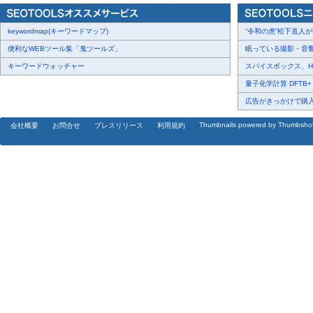
keywordmap(キーワードマップ)
“令和の虎”松下直人が書
便利なWEBツール集「鬼ツールズ」
眠っている撮影・音響・
キーワードウォッチャー
スパイスボックス、Haku
量子化学計算 DFTB+ に
広告がきっかけで購入・
Thumbnails powered by Thumbsho
会社概要
お問合せ
プレスリリース
利用規約