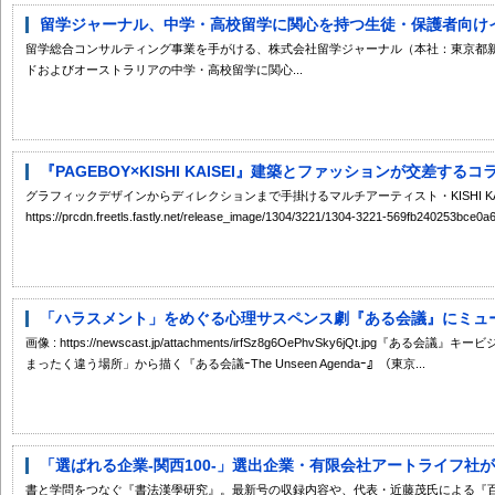
留学ジャーナル、中学・高校留学に関心を持つ生徒・保護者向けイベ
留学総合コンサルティング事業を手がける、株式会社留学ジャーナル（本社：東京都
ドおよびオーストラリアの中学・高校留学に関心...
『PAGEBOY×KISHI KAISEI』建築とファッションが交差するコ
グラフィックデザインからディレクションまで手掛けるマルチアーティスト・KISHI KAI
https://prcdn.freetls.fastly.net/release_image/1304/3221/1304-3221-569fb240253bce0
「ハラスメント」をめぐる心理サスペンス劇『ある会議』にミュージ
画像 : https://newscast.jp/attachments/irfSz8g6OePhvSky6jQt.jp
まったく違う場所」から描く『ある会議ｰThe Unseen Agendaｰ』（東京...
「選ばれる企業-関西100-」選出企業・有限会社アートライフ社が『
書と学問をつなぐ『書法漢學研究』。最新号の収録内容や、代表・近藤茂氏による『