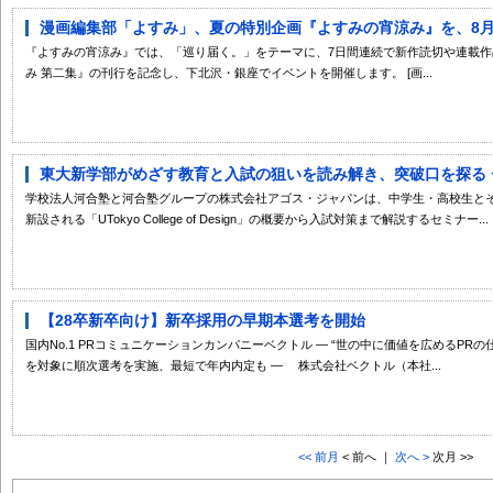
漫画編集部「よすみ」、夏の特別企画『よすみの宵涼み』を、8月8日
『よすみの宵涼み』では、「巡り届く。」をテーマに、7日間連続で新作読切や連載作
み 第二集』の刊行を記念し、下北沢・銀座でイベントを開催します。 [画...
東大新学部がめざす教育と入試の狙いを読み解き、突破口を探る 〜
学校法人河合塾と河合塾グループの株式会社アゴス・ジャパンは、中学生・高校生とその
新設される「UTokyo College of Design」の概要から入試対策まで解説するセミナー...
【28卒新卒向け】新卒採用の早期本選考を開始
国内No.1 PRコミュニケーションカンパニーベクトル ― “世の中に価値を広めるPRの
を対象に順次選考を実施、最短で年内内定も ― 株式会社ベクトル（本社...
<< 前月
< 前へ ｜
次へ >
次月 >>