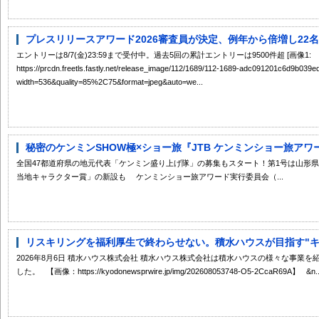
プレスリリースアワード2026審査員が決定、例年から倍増し22名の
エントリーは8/7(金)23:59まで受付中。過去5回の累計エントリーは9500件超 [画像1:
https://prcdn.freetls.fastly.net/release_image/112/1689/112-1689-adc091201c6d9b03
width=536&quality=85%2C75&format=jpeg&auto=we...
秘密のケンミンSHOW極×ショー旅『JTB ケンミンショー旅アワード 
全国47都道府県の地元代表「ケンミン盛り上げ隊」の募集もスタート！第1号は山形
当地キャラクター賞」の新設も ケンミンショー旅アワード実行委員会（...
リスキリングを福利厚生で終わらせない。積水ハウスが目指す"キャ
2026年8月6日 積水ハウス株式会社 積水ハウス株式会社は積水ハウスの様々な事業
した。 【画像：https://kyodonewsprwire.jp/img/202608053748-O5-2CcaR69A】 &n..