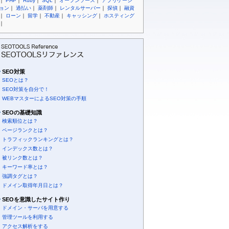
｜
PHP
｜
Ruby
｜
SQL
｜
オープンソース
｜
アプリケーシ
ョン
｜
過払い
｜
薬剤師
｜
レンタルサーバー
｜
探偵
｜
融資
｜
ローン
｜
留学
｜
不動産
｜
キャッシング
｜
ホスティング
｜
SEO対策
SEOとは？
SEO対策を自分で！
WEBマスターによるSEO対策の手順
SEOの基礎知識
検索順位とは？
ページランクとは？
トラフィックランキングとは？
インデックス数とは？
被リンク数とは？
キーワード率とは？
強調タグとは？
ドメイン取得年月日とは？
SEOを意識したサイト作り
ドメイン・サーバを用意する
管理ツールを利用する
アクセス解析をする