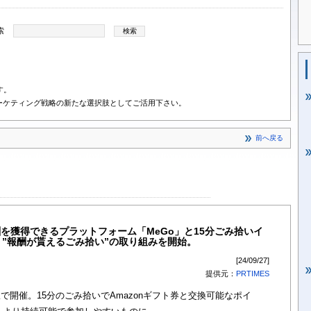
索
す。
ーケティング戦略の新たな選択肢としてご活用下さい。
前へ戻る
を獲得できるプラットフォーム「MeGo」と15分ごみ拾いイ
、”報酬が貰えるごみ拾い”の取り組みを開始。
[24/09/27]
提供元：
PRTIMES
駅で開催。15分のごみ拾いでAmazonギフト券と交換可能なポイ