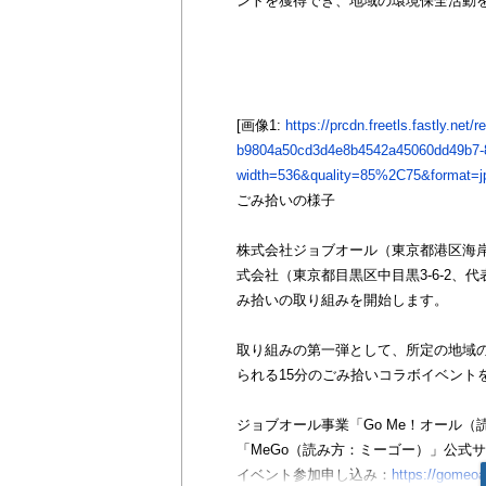
ントを獲得でき、地域の環境保全活動
[画像1:
https://prcdn.freetls.fastly.net
b9804a50cd3d4e8b4542a45060dd49b7-
width=536&quality=85%2C75&format=jp
ごみ拾いの様子
株式会社ジョブオール（東京都港区海岸一
式会社（東京都目黒区中目黒3-6-2
み拾いの取り組みを開始します。
取り組みの第一弾として、所定の地域の
られる15分のごみ拾いコラボイベントを
ジョブオール事業「Go Me！オール
「MeGo（読み方：ミーゴー）」公式
イベント参加申し込み：
https://gomeoa