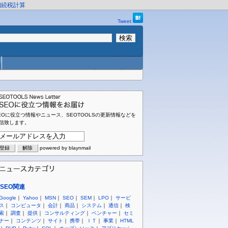
相続税計算
Tweet
EOに役立つ情報やニュース、SEOTOOLSの更新情報などを
信致します。
powered by blaynmail
SEO関連
Google
｜
Yahoo
｜
MSN
｜
SEO
｜
SEM
｜
LPO
｜
サービ
ス
｜
コンピュータ
｜
会計
｜
商品
｜
システム
｜
通信
｜
検
索
｜
調査
｜
提供
｜
コンサルティング
｜
ベンチャー
｜
セミ
ナー
｜
コンテンツ
｜
サイト
｜
携帯
｜
ＩＴ
｜
事業
｜
HTML