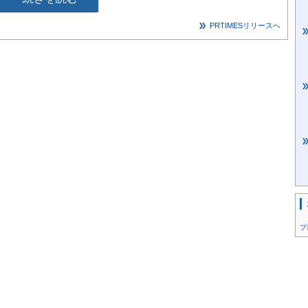
コラボレーションする理由
/release_image/141104/6/141104-6-
PRTIMESリリースへ
280x720.jpg?
eg&auto=webp&fit=bounds&bg-color=fff
]
ラボ
、両社が抱える課題をそれぞれのメリットで補完できる関係にあ
導入した環境保全サービスで、そのシステムを高く評価されてき
する層とテクノロジーの間にギャップがありました。一方で、
た活動でコミュニティを築くことに成功していましたが、参加者に
ました。
o」のテクノロジーによるサポート力と「Go Me！オール」の地
プ
課題を解決します。
5分間のごみ拾い活動に「MeGo」のシステムを導入することで、
換可能なポイントを獲得できます。これにより、参加者は環境保全
れる仕組みが整備されました。