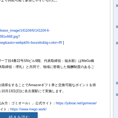
をより持続可能で参加しやすいものに。
/release_image/141104/6/141104-6-
891x668.jpg?
eg&auto=webp&fit=bounds&bg-color=fff
]
丁目4番22号SNビル9階、代表取締役：福永順）はMeGo株
、代表取締役：堺礼）と共同で、地域に密着した報酬制度のあるご
清掃をすることでAmazonギフト券と交換可能なポイントを得
10月13日(日)に名古屋駅にて実施します。
（読み方：ゴミオール）」公式サイト：
https://joboar.net/gomeoar/
サイト：
https://www.mego.work/
r.peatix.com/
続きを読む