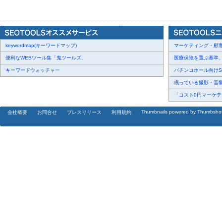
【正確な知識を習得】
問題・解説の作成にAIは使用しません。論点のズレた解説やハルシ
無駄なく習得できます。
【スキマ時間を有効活用】
keywordmap(キーワードマップ)
強化すべき問題が優先的に表示されるため、1分でも1問でも取り組
マーケティング・顧客・
とができます。
便利なWEBツール集「鬼ツールズ」
医療保険を選ぶ基準、圧
キーワードウォッチャー
パチンコホール向けSN
■料金プラン
眠っている撮影・音響・
1科目 980円／月
「コスト0円マーケティ
※全7科目の無料トライアルはキャンペーン期間中、各50問（計35
Thumbnails powered by Thumbsho
会社概要
お問合せ
プレスリリース
利用規約
■会社概要
会社名：TANZO株式会社
所在地：東京都港区西新橋３丁目２３番５号
代表者：江口明宏
事業内容：中小企業診断士1次試験向けオンラインドリル「TANZO(
U R L：
https://tanzo.site/