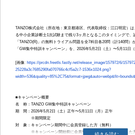
TANZO株式会社（所在地：東京都港区、代表取締役：江口明宏）は、
る中小企業診断士1次試験まで残り3ヶ月となるこのタイミングで、
「TANZO(R)」の無料トライアル問題を全7科目各20問（計140問）
「GW集中特訓キャンペーン」を、2026年5月2日（土）〜5月11
[画像:
https://prcdn.freetls.fastly.net/release_image/157972/6/157972
25228a3c7685290fa070766c4cf5a2c7-1536x1024.png?
width=536&quality=85%2C75&format=jpeg&auto=webp&fit=bounds&b
■キャンペーン概要
名 称：TANZO GW集中特訓キャンペーン
期 間：2026年5月2日（土）正午〜5月11日（月）正午
※期間限定
対 象：キャンペーン期間中に会員登録した方（無料）
※キャンペーン開始前に会員登録した方、有料登録をした方
続きを読む