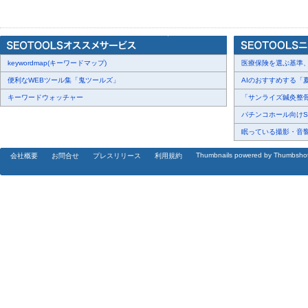
※エムエム総研による採用担当者と経営層向けアンケート調べ（201
SNSやブログ、学生時代に誰かが書いた情報、参加した大会やイベ
上には多くの情報があり、それを参考に「あなた」というものを判
keywordmap(キーワードマップ)
事です。
医療保険を選ぶ基準、圧
便利なWEBツール集「鬼ツールズ」
AIのおすすめする「夏
本当に見せるべきものは社会人になって、どんな職務経験を積んで
キーワードウォッチャー
「サンライズ鍼灸整骨院
いった成果や実績をあげてきたか、すなわちキャリアなのです。
パチンコホール向けSN
眠っている撮影・音響・
■厳選された公開項目と「リファレンス」対応
Thumbnails powered by Thumbsho
会社概要
お問合せ
プレスリリース
利用規約
マーキャリは、セールス・マーケティングのキャリアを持つ社会人
項目が厳選されています。
同サービスでの実名公開がメリットとなる一番の理由は、今採用に
ァレンス」に近い信用を簡単に得られる部分にあります。
実名に紐づくキャリアを公開するという事は、勿論その人物のキャ
あります。
仮に偽装された情報であれば、指摘を受ける可能性も高まり、また
リスクもあります。