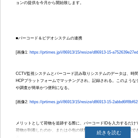
ョンの提供を今月から開始致します。
■バーコード＆ビデオシステムの連携
[画像1:
https://prtimes.jp/i/86913/15/resize/d86913-15-a752639e27
CCTV監視システムとバーコード読み取りシステムのデータは、時
HCPプラットフォームでマッチングされ、記録される。このような
や調査が簡単かつ便利になる。
[画像2:
https://prtimes.jp/i/86913/15/resize/d86913-15-2abbd6ff8bf
メリットとして荷物を追跡する際に、バーコードIDを入力するだけ
荷物が到着したのか、または小包の状態がどうなったのかが表示で
続きを読む
る。