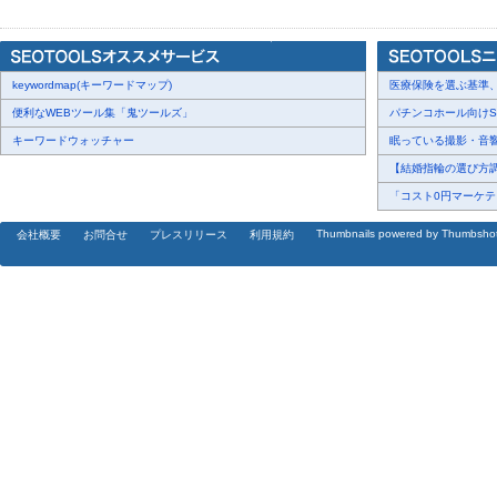
[画像5:
https://prtimes.jp/i/86913/15/resize/d86913-15-9c317f9fb51
keywordmap(キーワードマップ)
医療保険を選ぶ基準、圧
■製品一覧表
便利なWEBツール集「鬼ツールズ」
パチンコホール向けSN
キーワードウォッチャー
眠っている撮影・音響・
[画像6:
https://prtimes.jp/i/86913/15/resize/d86913-15-0a9bca09a9
【結婚指輪の選び方調査
「コスト0円マーケティ
Thumbnails powered by Thumbsho
会社概要
お問合せ
プレスリリース
利用規約
---------------------------------------------------------------------------------------------------
■HIKVISION JAPAN株式会社について■
2019年に設立されたHIKVISION JAPAN株式会社（ハイクビ
業、アクセス制御、顔認証製品等の事業分野を柱とし、日本市場の
やサービスを提供しております。今後は、EZVIZ、Hik Robot、Automotive E
StorageとHimicroをハイクビジョングループとして、「課題の
提供する」ことを企業理念とし、この使命を実現するために、「人
守ります。そしてこれらを礎に、グループ一体となり、日本顧客の
ております。