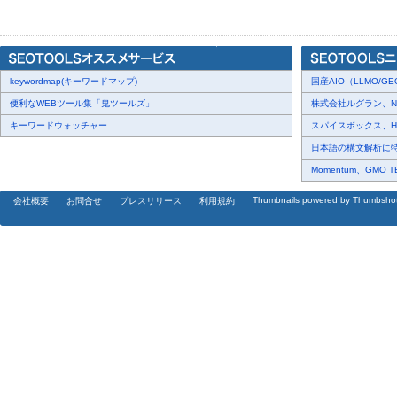
日常をちょっと楽しくできる体験が並びます。
どのブースも、
「自分を大切にする時間」を過ごせます。
keywordmap(キーワードマップ)
国産AIO（LLMO/GEO
便利なWEBツール集「鬼ツールズ」
株式会社ルグラン、NP Di
「気になっていたけど、なかなか試せなかった」
キーワードウォッチャー
スパイスボックス、Haku
そんな方にも、おすすめです。
日本語の構文解析に特化
お子さまから大人まで、
Momentum、GMO 
それぞれの「好き」な時間を
Thumbnails powered by Thumbsho
会社概要
お問合せ
プレスリリース
利用規約
ぜひお楽しみください。
[画像2:
https://prcdn.freetls.fastly.net/release_image/147964/15/147
ffdd184737b48d2dbae1afde34794bf9-1414x944.png?
width=536&quality=85%2C75&format=jpeg&auto=webp&fit=bounds&b
5月9日（土）開催「わたしが好きになるmarche(R) vol.12 in 
組の生演奏タイムもございます。ぜひお楽しみください。
母の日直前だからこそ、思い出とギフトを