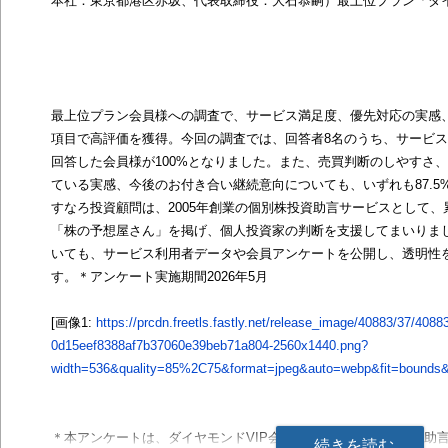
本社：東京都港区赤坂、代表取締役：大石恭嗣）最上位プラン「ダイ
最上位プラン会員様への調査で、サービス満足度、優先対応の実感
項目で高評価を獲得。今回の調査では、回答者8名のうち、サービ
回答した会員様が100%となりました。また、売買判断のしやすさ
ている実感、今後のお付き合い継続意向についても、いずれも87.
すなろ投資顧問は、2005年創業の個別株投資助言サービスとして、
「株の予想屋さん」を掲げ、個人投資家の判断を支援してまいりま
いても、サービス利用者データや会員アンケートを公開し、透明性
す。＊アンケート実施期間2026年5月
[画像1:
https://prcdn.freetls.fastly.net/release_image/40883/37/4088
0d15eef8388af7b37060e39beb71a804-2560x1440.png?
width=536&quality=85%2C75&format=jpeg&auto=webp&fit=bounds&b
＊本アンケートは、ダイヤモンドVIP会員様へのサービス品質、助
続きを読む