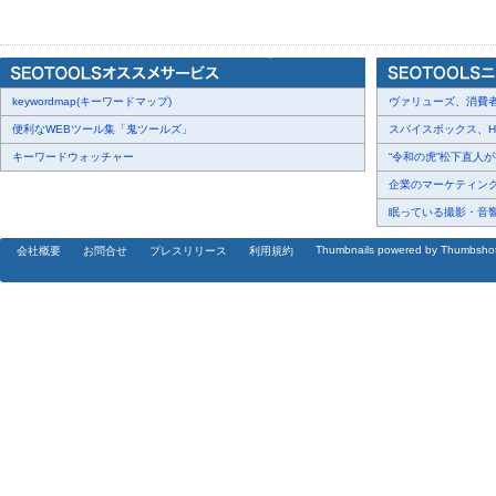
情報、助言、フォロー体制が一定の評価を得ていることを示すもの
2. 売買判断のしやすさは87.5%。最上位プランとしての
[画像3:
https://prcdn.freetls.fastly.net/release_image/40883/37/4088
6b522edf4b29d6b62e6348ce20fc2da5-2560x1440.png?
keywordmap(キーワードマップ)
ヴァリューズ、消費者行
width=536&quality=85%2C75&format=jpeg&auto=webp&fit=bounds&b
便利なWEBツール集「鬼ツールズ」
スパイスボックス、Haku
キーワードウォッチャー
“令和の虎”松下直人が書
「売買の判断はしやすかったですか？」という設問では、87.5%が
企業のマーケティング内
「サービス全体を通じて『最上位プラン顧客として優先されている
眠っている撮影・音響・
という設問でも、87.5%が「はい」と回答しました。
Thumbnails powered by Thumbsho
会社概要
お問合せ
プレスリリース
利用規約
[表2:
https://prtimes.jp/data/corp/40883/table/37_2_66eeefb4aa147
v=202605271115
]
あすなろ投資顧問では、投資家が相場の急変に直面した際でも、過
の判断軸を持てるよう、情報提供と助言の品質向上に取り組んでいま
に対しては、最上位プランにふさわしい対応品質を追求し、個別の
ります。
3. 今後のお付き合い継続意向は87.5%