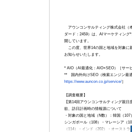
アウンコンサルティング株式会社（本
ダード：2459）は、AIマーケティン
開しています。
この度、世界14の国と地域を対象に
お知らせいたします。
* AIO（AI最適化：AIO×SEO）［サ
** 国内外向けSEO（検索エンジン
https://www.auncon.co.jp/service/
］
【調査概要】
【第14回アウンコンサルティング親日
欲、訪日計画時の情報源について
・対象の国と地域（N数）：韓国（107）
シンガポール（108）・マレーシア（1
（114）・インド（202）・オーストラ