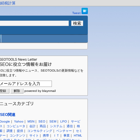
相続税計算
Tweet
EOに役立つ情報やニュース、SEOTOOLSの更新情報などを
信致します。
powered by blaynmail
SEO関連
Google
｜
Yahoo
｜
MSN
｜
SEO
｜
SEM
｜
LPO
｜
サービ
ス
｜
コンピュータ
｜
会計
｜
商品
｜
システム
｜
通信
｜
検
索
｜
調査
｜
提供
｜
コンサルティング
｜
ベンチャー
｜
セミ
ナー
｜
コンテンツ
｜
サイト
｜
携帯
｜
ＩＴ
｜
事業
｜
HTML