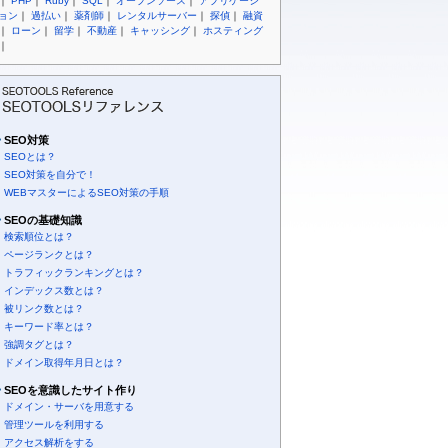
｜
PHP
｜
Ruby
｜
SQL
｜
オープンソース
｜
アプリケーシ
ョン
｜
過払い
｜
薬剤師
｜
レンタルサーバー
｜
探偵
｜
融資
｜
ローン
｜
留学
｜
不動産
｜
キャッシング
｜
ホスティング
｜
SEO対策
SEOとは？
SEO対策を自分で！
WEBマスターによるSEO対策の手順
SEOの基礎知識
検索順位とは？
ページランクとは？
トラフィックランキングとは？
インデックス数とは？
被リンク数とは？
キーワード率とは？
強調タグとは？
ドメイン取得年月日とは？
SEOを意識したサイト作り
ドメイン・サーバを用意する
管理ツールを利用する
アクセス解析をする