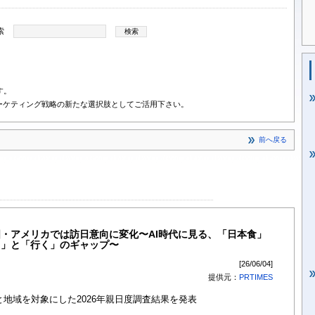
索
す。
ーケティング戦略の新たな選択肢としてご活用下さい。
前へ戻る
国・アメリカでは訪日意向に変化〜AI時代に見る、「日本食」
き」と「行く」のギャップ〜
[26/06/04]
提供元：
PRTIMES
と地域を対象にした2026年親日度調査結果を発表