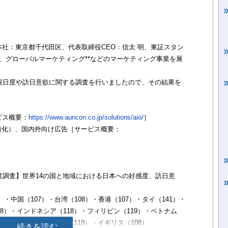
社：東京都千代田区、代表取締役CEO：信太 明、東証スタン
グ*、グローバルマーケティング**などのマーケティング事業を展
親日度や訪日意欲に関する調査を行いましたので、その結果を
ービス概要：
https://www.auncon.co.jp/solutions/aio/
］
最適化）、国内外向け広告［サービス概要：
度調査】世界14の国と地域における日本への好感度、訪日意
・中国（107）・台湾（108）・香港（107）・タイ（141）・
08）・インドネシア（118）・フィリピン（119）・ベトナム
リア（108）・アメリカ（119）・イギリス（108）
続きを読む