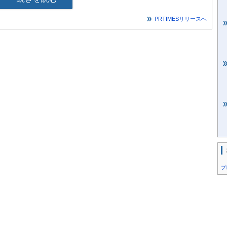
12日
男女
PRTIMESリリースへ
国で回復・アメリカで低下
答した人は、インドやタイをはじめ11カ国・地域で9割を超え
「商品の質が高い」、タイでは「四季の風景／自然」などへの関
化交流の積み重ねが好感度を支えていることがうかがえます。特
ポイント）となり、日韓関係の改善や人的交流の変化も背景に、好感
みられました。一方、アメリカは84.0％（前年比▲7.8ポイ
。
t/release_image/34654/257/34654-257-
256x1282.png?
eg&auto=webp&fit=bounds&bg-color=fff
]
プ
人の割合をみると、中国では依然として高い水準にあるもの
の国・地域で上昇傾向が見られました。背景には、国際情勢や経
行関連費用への関心、混雑、災害情報など、訪日を検討する際に