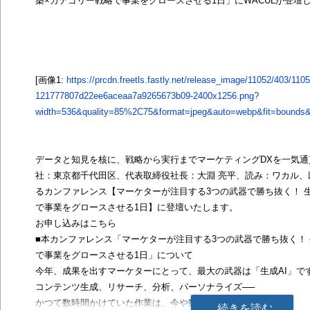
築×カテゴリー戦略で事業をグロースさせる1日」にWACULが登壇
[画像1:
https://prcdn.freetls.fastly.net/release_image/11052/403/110
121777807d22ee6aceaa7a9265673b09-2400x1256.png?
width=536&quality=85%2C75&format=jpeg&auto=webp&fit=bounds&b
データと知見を核に、戦略から実行までマーケティングDXを一気通
社：東京都千代田区、代表取締役社長：大淵 亮平、読み：ワカル、以下
るカンファレンス【マーケターが注目する3つの武器で勝ち抜く！ 生
で事業をグロースさせる1日】に登壇いたします。
お申し込みはこちら
■本カンファレンス「マーケターが注目する3つの武器で勝ち抜く！ 
で事業をグロースさせる1日」について
今年、成果を出すマーケターにとって、最大の武器は「生成AI」で
コンテンツ生成、リサーチ、分析、パーソナライズ──
かつて数時間かけていた作業は、今や数分で形になります。
続きを読む