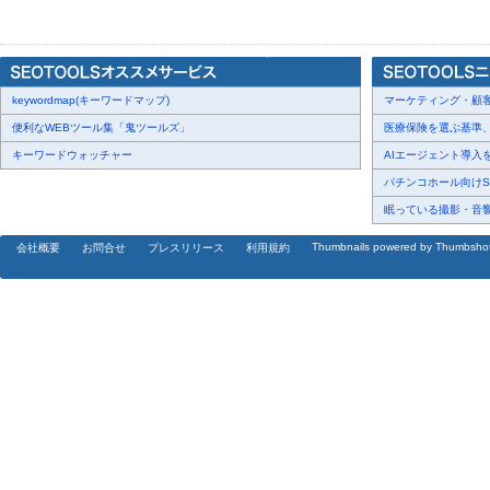
[表:
https://prtimes.jp/data/corp/11052/table/403_1_45e0072d8b73f
v=202507140116
]
keywordmap(キーワードマップ)
■当社セッション「組織構築方法」について
マーケティング・顧客・
本セッションでは、株式会社BLAM、株式会社CINCとともに、そ
便利なWEBツール集「鬼ツールズ」
医療保険を選ぶ基準、圧
築き方を徹底討論します。
キーワードウォッチャー
AIエージェント導入を
- 外部人材や専門性を活かしたチーム設計
パチンコホール向けSN
- 属人化しない内製体制の構築
眠っている撮影・音響・
- 自律的に動けるチームの育成
Thumbnails powered by Thumbsho
会社概要
お問合せ
プレスリリース
利用規約
上記のテーマを軸に「仕組み」で強くなる、属人化しない内製体制
戦略・組織・人材の視点から、マーケターが成果を出し続けるため
ぜひご参加ください！
■当社登壇者プロフィール
株式会社WACUL 取締役 松尾 龍
[画像2:
https://prcdn.freetls.fastly.net/release_image/11052/403/110
4c8ba5eab8a3f736651d5136caaad6f7-3900x2600.jpg?
width=536&quality=85%2C75&format=jpeg&auto=webp&fit=bounds&b