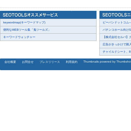
チーフSNSマネージャー： 36人
初級ウェブ広告マネージャー：193人
keywordmap(キーワードマップ)
上級ウェブ広告マネージャー： 63人
ピーバンドットコム---
便利なWEBツール集「鬼ツールズ」
パチンコホール向けSN
一般社団法人ウェブ解析士協会
キーワードウォッチャー
【株式会社セルバ】クチ
https://www.waca.associates/jp/
広告がきっかけで購入・
[画像2:
https://prtimes.jp/i/26172/519/resize/d26172-519-4735b3b5f
チャイルドシート、85.
Thumbnails powered by Thumbsho
会社概要
お問合せ
プレスリリース
利用規約
ウェブ解析士とは？
アクセス解析を軸としたウェブ解析スキルを身につけ、データを読
の会得を目標とした資格です。グレード別に三つの資格があります
ウェブ解析士
ウェブ解析及びウェブマーケティングの知識を習得
https://www.waca.associates/jp/course/wac/
上級ウェブ解析士