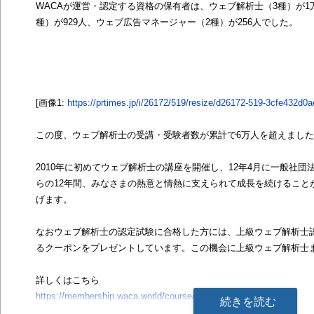
WACAが運営・認定する資格の保有者は、ウェブ解析士（3種）が1万4
種）が929人、ウェブ広告マネージャー（2種）が256人でした。
[画像1:
https://prtimes.jp/i/26172/519/resize/d26172-519-3cfe432d
この度、ウェブ解析士の受講・受験者数が累計で6万人を超えまし
2010年に初めてウェブ解析士の講座を開催し、12年4月に一般社
らの12年間、みなさまの熱意と情熱に支えられて成長を続けること
げます。
なおウェブ解析士の認定試験に合格した方には、上級ウェブ解析士認定
るクーポンをプレゼントしています。この機会に上級ウェブ解析士
詳しくはこちら
https://membership.waca.world/course/
続きを読む