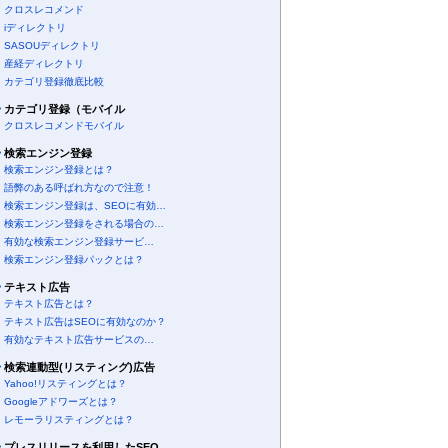
クロスレコメンド
iディレクトリ
SASOUディレクトリ
産経ディレクトリ
カテゴリ登録徹底比較
カテゴリ登録（モバイル
クロスレコメンドモバイル
検索エンジン登録
検索エンジン登録とは？
語弊のある呼ばれ方なので注意！
検索エンジン登録は、SEOに有効…
検索エンジン登録をされる場合の…
有効な検索エンジン登録サービ…
検索エンジン登録パックとは？
テキスト広告
テキスト広告とは？
テキスト広告はSEOに有効なのか？
有効なテキスト広告サービスの…
検索連動型(リスティング)広告
Yahoo!リスティングとは？
Googleアドワーズとは？
レモーラリスティングとは？
プレスリリースを利用したSEO