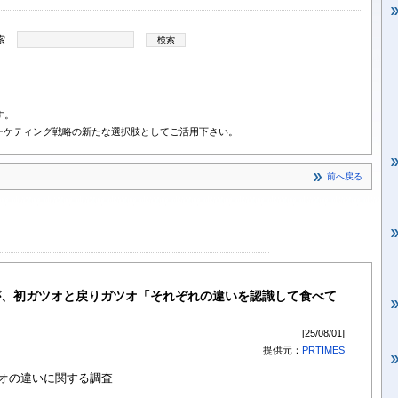
索
す。
ーケティング戦略の新たな選択肢としてご活用下さい。
前へ戻る
％が、初ガツオと戻りガツオ「それぞれの違いを認識して食べて
[25/08/01]
提供元：
PRTIMES
ツオの違いに関する調査