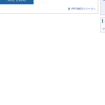
お公社による調査」である旨の記載
jp/
）へのリンク設置
PRTIMESリリースへ
るアンケート」調査概要
プ
ート
れ知っていますか？
の方が好きですか？
ぞれの違いを認識して食べていますか？
すか？
ますか？
入し表記しているため、合計が100%にならない場合がありま