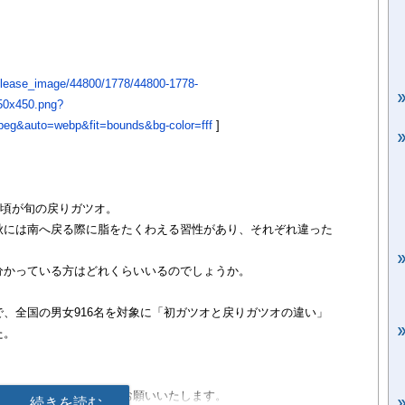
t/release_image/44800/1778/44800-1778-
50x450.png?
eg&auto=webp&fit=bounds&bg-color=fff
]
月頃が旬の戻りガツオ。
秋には南へ戻る際に脂をたくわえる習性があり、それぞれ違った
分かっている方はどれくらいいるのでしょうか。
、全国の男女916名を対象に「初ガツオと戻りガツオの違い」
た。
る際は、以下のご対応をお願いいたします。
続きを読む