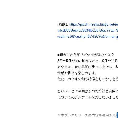
[画像1:
https://prcdn.freetls.fastly.ne
a4cd39936ebf1e9934fe23cf66ac773a-7
width=536&quality=85%2C75&format=jp
■初ガツオと戻りガツオの違いとは？
3月〜5月が旬の初ガツオと、9月〜11
カツオは、春に黒潮に乗って北上し、
食感や香りを楽しめます。
ただ、カツオの旬や特徴をしっかりと
ということで今回はかつお公社と共同で
についてのアンケートをおこないまし
※本プレスリリースの内容を引用され