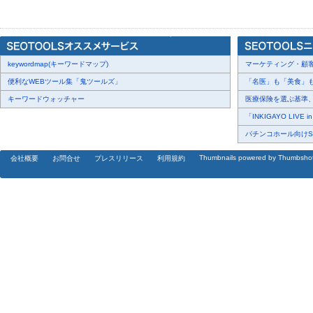
【画像
https://www.dreamnews.jp/?action_Image=1&p=0000291556
【多様性を尊重し合う社会〜映画を通じて】
keywordmap(キーワードマップ)
マーケティング・顧客・
イラク戦争後のイラクでのPTSDを抱えた精神病者に対しての社会
便利なWEBツール集「鬼ツールズ」
「名医」も「美食」も掲
（アメード・ヤシン監督/メイサム・シバラプロデューサー）や、狂
キーワードウォッチャー
医療保険を選ぶ基準、圧
の更生する姿を描く「ダイバシティ・ユナイテッド」（樽谷大助監督
「INKIGAYO LIVE 
映画も紹介します。ウクライナやガザ、パレスチナ、イスラエル、
パチンコホール向けSN
交流映画を制作する樽谷大助監督・増山麗奈監督が“価値観の違う人
Thumbnails powered by Thumbsho
会社概要
お問合せ
プレスリリース
利用規約
場”を映画を通じて希求する取り組みを発表します。
会場では、7歳の時に自閉症と診断されながら地域の小中学校へ通
立デザイン教育書在学中の画家、廣木旺我（ヒロキオウガ）さんの
日本社会が抱える精神医療の闇と、多様性が尊重され暮らしやすい
ンポジウムで皆様と一緒に考える機会を探ります。