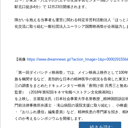
ム〜」が東京・八王子の八王子市生涯学習センター5階クリエイトホー
駅北口徒歩4分）で 12月23日開催されます。
障がいを抱える当事者も運営に関わる特定非営利活動法人「ほっと
化交流に取り組む一般社団法人ユーラシア国際映画祭が企画協力し
【画像
https://www.dreamnews.jp/?action_Image=1&p=0000291556
「第一回ダイバシティ映画祭」では、メイン映画上映作として100
族を幽閉するなど、差別的な日本の精神医学の状況を告発した東京
三の調査をまとめたドキュメンタリー映画「夜明け前 呉秀三と無名
監督） （2018年第92回キネマ旬報ベストテン文化映画9位）
を上映し、古屋龍太氏（日本社会事業大学名誉教授 _精神国賠訴訟
門前法律事務所弁護士 ・滝山病院の退院支援に取り組む）、小峰盛
・『おりふれ通信』編集委員）など、精神疾患の専門家を招き、精
くのか考えるシンポジウムを開催します。
続きを読む