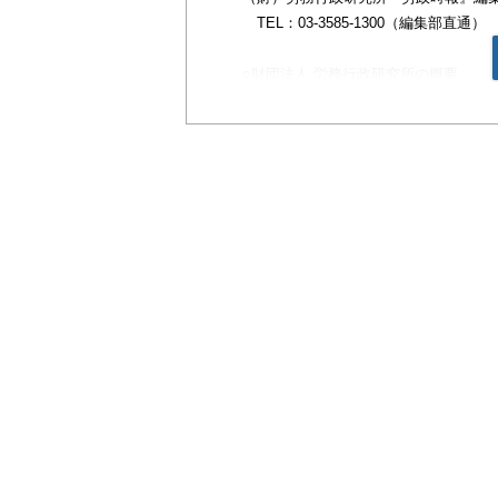
TEL：03-3585-1300（編集部直通）
○財団法人 労務行政研究所の概要
◆設立：1930年7月
◆理事長：矢田敏雄
◆事業内容：人事労務の専門情報誌『
の調査，研究，セミナーの開催，人事
◆住所：〒106-0044 東京都港区東麻布1-
◆ＵＲＬ：
https://www.rosei.or.jp/