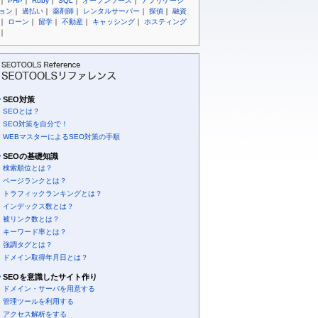
｜
PHP
｜
Ruby
｜
SQL
｜
オープンソース
｜
アプリケーシ
ョン
｜
過払い
｜
薬剤師
｜
レンタルサーバー
｜
探偵
｜
融資
｜
ローン
｜
留学
｜
不動産
｜
キャッシング
｜
ホスティング
｜
SEO対策
SEOとは？
SEO対策を自分で！
WEBマスターによるSEO対策の手順
SEOの基礎知識
検索順位とは？
ページランクとは？
トラフィックランキングとは？
インデックス数とは？
被リンク数とは？
キーワード率とは？
強調タグとは？
ドメイン取得年月日とは？
SEOを意識したサイト作り
ドメイン・サーバを用意する
管理ツールを利用する
アクセス解析をする