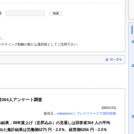
索
す。
ーケティング戦略の新たな選択肢としてご活用下さい。
前へ戻る
者364人アンケート調査
[08/01/31]
提供元：
valuepress
｜
プレスリリースでSEO対策
結果，08年賃上げ（定昇込み）の見通しは回答者364 人の平均
た集計結果は労働側6275 円・2.0％、経営側6266 円・2.0％