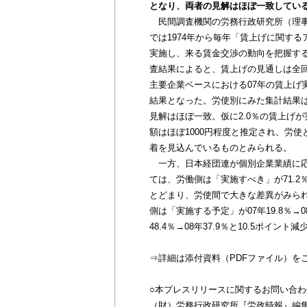
となり、両者の見解はほぼ一致してい
民間調査機関の労務行政研究所（理事長：矢
では1974年から毎年「賃上げに関す
実施し、来る賃金交渉の動向を把握する
査結果によると、賃上げの見通しは全回答
主要企業ベースにおける07年の賃上げ実績
結果となった。労使別にみた集計結果は労働
見解はほぼ一致。仮に2.0％の賃上げ
額はほぼ1000円程度と推定され、労使
着を見込んでいるものとみられる。
一方、日本経団連が個別企業業績に応
ては、労働側は「実施すべき」が71.2
とどまり、労使間で大きな差異がみられ
側は「実施する予定」が07年19.8％→
48.4％→08年37.9％と10.5ポ
⇒詳細は添付資料（PDFファイル）を
○本プレスリリースに関するお問い合わ
（財）労務行政研究所『労政時報』編集