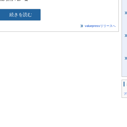
続きを読む
valuepressリリースへ
労政時報』をはじめとした実務情報誌や書籍の編集・出版，関連
制度のコンサルティングなど
4-2
プ