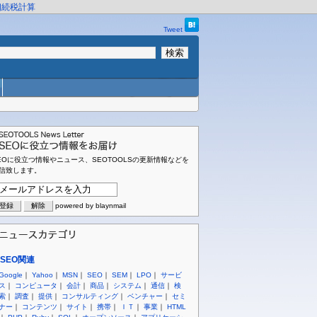
相続税計算
Tweet
EOに役立つ情報やニュース、SEOTOOLSの更新情報などを
信致します。
powered by blaynmail
SEO関連
Google
｜
Yahoo
｜
MSN
｜
SEO
｜
SEM
｜
LPO
｜
サービ
ス
｜
コンピュータ
｜
会計
｜
商品
｜
システム
｜
通信
｜
検
索
｜
調査
｜
提供
｜
コンサルティング
｜
ベンチャー
｜
セミ
ナー
｜
コンテンツ
｜
サイト
｜
携帯
｜
ＩＴ
｜
事業
｜
HTML