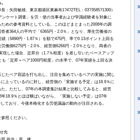
る。
田敏雄、東京都港区東麻布1?4?2TEL：03?3585?1300）
るアンケート調査」を労・使の当事者および学識経験者を対象に
ための参考資料としている。このほどまとまった2008年の調
者364人の平均で「6365円・2.0％」となり、厚生労働省の
（5890円・1.87％）を額で475円、率で0.13ポイント上回る
側6275円・2.0％、経営側6266円・2.0％となり、両者の
が実現した場合、定昇分（1.7％程度）を差し引いたベースアップ
とも「定昇＋ベア1000円程度」の水準で、07年実績を上回る決
じたベア容認を打ち出し、注目を集めているベアの実施に関し
％に上っているのに対し、経営側の「実施する予定」は18.9％に
た。ただし、07年の本調査集計結果と比較してみると、経営
08年18.9％とほぼ横ばいながら、「実施しない予定」は07年
イント減少しており、今後本格化する労使議論の動向が注目される。
ご参照ください。
せ先
部 担当：原 健