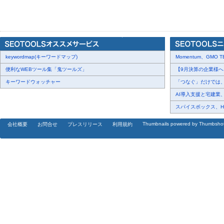
これまでマピオンでは、ユーザーのご意見・ご要望から品質向上に
まいりました。今後もユーザーの声をサービスに反映していくとと
より価値の高い情報サービスの提供を目指してまいります。
━━━━━━━━━━━━━━━━━━━━━━━━━━━━━━
keywordmap(キーワードマップ)
Momentum、GMO 
マピオン
便利なWEBツール集「鬼ツールズ」
【9月決算の企業様へ】
http://www.mapion.co.jp/
キーワードウォッチャー
「つなぐ」だけでは、デ
AI導入支援と宅建業、
株式会社マピオン（東京都港区、代表取締役社長 佐藤孝也）が提供
日本最大級のインターネット地図情報サービスです。日本全国の地
スパイスボックス、Haku
旅行・観光地情報のほか、各種レジャー情報や天気予報など、地図
Thumbnails powered by Thumbsho
会社概要
お問合せ
プレスリリース
利用規約
関連性の高いコンテンツを中心に広告事業及び地域情報サービスを
また「マピオン」で培ったノウハウは法人向け地図ライセンスサー
活かされ、300社以上の企業に採用されています。
━━━━━━━━━━━━━━━━━━━━━━━━━━━━━━
このニュースリリースに関するお問い合わせ・取材等は下記まで
http://www.mapion.co.jp/cmj/inquiry.html
株式会社マピオン