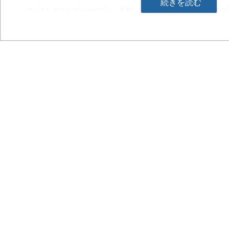
続きを読む
マピオンのトップページでは、抜粋して東京・大阪の日の出・日の
元旦の日の出時刻を閲覧できます。
これにより、いつでも好きな場所の日の出・日の入時刻を確認する
となり、お出かけの時やお子様の夏休みの宿題などに活用できます
■ サービス概要
・トップページに東京・大阪の天気とともに、日の出・日の入時刻、2
元旦の日の出時刻を表示します。
・地図上で右クリックをすると、クリックした地点の日の出・日の
2011年元旦の日の出時刻、標高を吹き出し内に表示します。
■今後の展開
マピオン天気予報にも、全国の日の出日の入り時刻を追加する予定