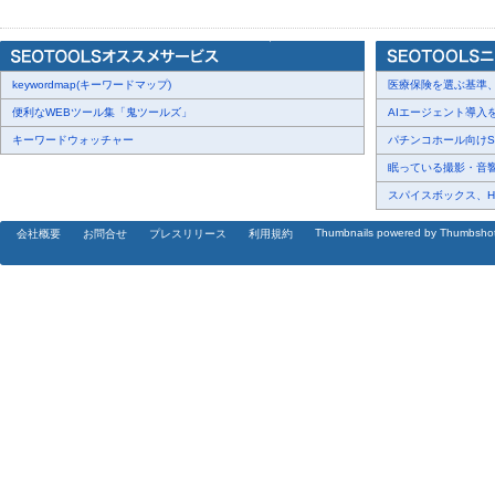
今後、業界内でのデジタル・トランスフォーメーションの加速は確
は、単なる一企業の成功事例にとどまらず、業界全体のビジネスモ
秘めています。
keywordmap(キーワードマップ)
会社概要
医療保険を選ぶ基準、圧
社名：株式会社ヨシケン
便利なWEBツール集「鬼ツールズ」
AIエージェント導入を
代表取締役：吉川顕
キーワードウォッチャー
パチンコホール向けSN
所在地：奈良県大和郡山市高田町104-6
眠っている撮影・音響・
事業内容：リフォーム・リノベーション
スパイスボックス、Haku
主要マーケティングチャネル：Instagram、TikTok、YouTube
Thumbnails powered by Thumbsho
会社概要
お問合せ
プレスリリース
利用規約
創業年月：2025年7月
実績：2026年5月までの累計受注総額1億円
概要
株式会社ヨシケンは、奈良県大和郡山市に拠点を置くリノベーショ
における営業手法に依存せず、SNS中心のデジタルマーケティング
ています。
デザイン性の高いリノベーション提案と、各プラットフォームに最
高単価案件の継続的な受注体制を構築。創業1年目で受注総額1億円
る企業として急速に存在感を高めています。
今後も、YouTubeなどのプラットフォームを活用した施工事例の
拡大を目指します。