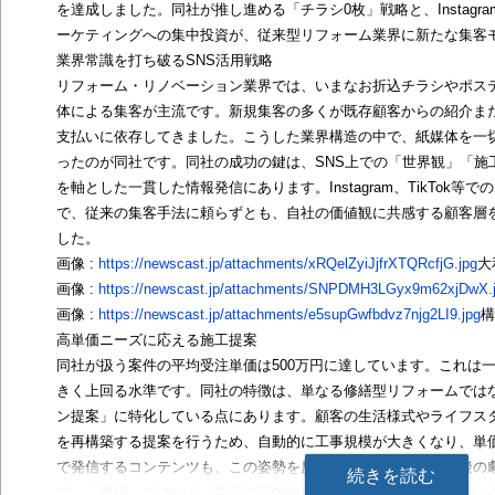
を達成しました。同社が推し進める「チラシ0枚」戦略と、Instagram・T
ーケティングへの集中投資が、従来型リフォーム業界に新たな集客
業界常識を打ち破るSNS活用戦略
リフォーム・リノベーション業界では、いまなお折込チラシやポス
体による集客が主流です。新規集客の多くが既存顧客からの紹介ま
支払いに依存してきました。こうした業界構造の中で、紙媒体を一
ったのが同社です。同社の成功の鍵は、SNS上での「世界観」「施
を軸とした一貫した情報発信にあります。Instagram、TikTok
で、従来の集客手法に頼らずとも、自社の価値観に共感する顧客層
した。
画像 :
https://newscast.jp/attachments/xRQelZyiJjfrXTQRcfjG.jpg
大
画像 :
https://newscast.jp/attachments/SNPDMH3LGyx9m62xjDwX.
画像 :
https://newscast.jp/attachments/e5supGwfbdvz7njg2LI9.jpg
構
高単価ニーズに応える施工提案
同社が扱う案件の平均受注単価は500万円に達しています。これは
きく上回る水準です。同社の特徴は、単なる修繕型リフォームでは
ン提案」に特化している点にあります。顧客の生活様式やライフス
を再構築する提案を行うため、自動的に工事規模が大きくなり、単価
で発信するコンテンツも、この姿勢を反映しています。施工前後の
続きを読む
で、「修繕」ではなく「生活の質的向上」という価値を訴求してい