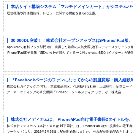
本店サイト構築システム「マルチドメインカート」がシステムバージ
返信機能や評価機能等、レビューに関する機能をさらに拡張。
30,000DL突破！！株式会社オープンアップスはiPhone/iPad版
AppStoreで有料ブック部門1位、獲得した銀座の人気女医(池下レディースクリニッ
iPhone/iPad電子書籍『SEXの女神が降りてくる〜女性のためのSEXバイブル〜』が通算.
『Facebookページのファンになってからの態度変容・購入経験等
株式会社ガイアックス(本社：東京都品川区、代表執行役社長：上田祐司、証券コード：
ア・マーケティングの研究機関「GaiaXソーシャルメディア ラボ」が、株式会...
株式会社メディカムは、iPhone/iPad向け電子書籍2タイトルを、Andr
株式会社メディカム（本社：東京都 以下同社）は、iPhone/iPad向けに提供中の電子書籍2タ
マーケット)より、2012年2月29日に配信開始致しました。 作品配信開始記念としまして.