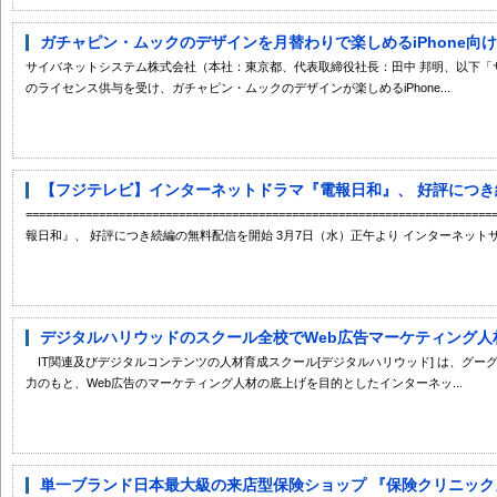
ガチャピン・ムックのデザインを月替わりで楽しめるiPhone向けス
サイバネットシステム株式会社（本社：東京都、代表取締役社長：田中 邦明、以下「サ
のライセンス供与を受け、ガチャピン・ムックのデザインが楽しめるiPhone...
【フジテレビ】インターネットドラマ『電報日和』、 好評につき続
=============================================================
報日和』、 好評につき続編の無料配信を開始 3月7日（水）正午より インターネットサイト『19
デジタルハリウッドのスクール全校でWeb広告マーケティング人材
IT関連及びデジタルコンテンツの人材育成スクール[デジタルハリウッド] は、グーグル株
力のもと、Web広告のマーケティング人材の底上げを目的としたインターネッ...
単一ブランド日本最大級の来店型保険ショップ 『保険クリニック』