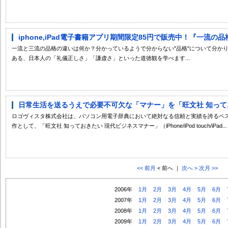
iphone,iPad電子書籍アプリ期間限定85円で販売中！『一流の品
一流と三流の品格の違いは何か？分かっているようで分からない"品格"について分か
ある、日本人の「礼儀正しさ」「謙虚さ」といった道徳観を学べます...
日常生活を送るうえで必要不可欠な「マナー」を「旺文社 知っておき
ロゴヴィスタ株式会社は、パソコン用電子辞典において絶対なる信頼と実績を誇るベストセ
作として、「旺文社 知っておきたい 現代ビジネスマナー」（iPhone/iPod touch/iPad...
<< 前月
< 前へ ｜
次へ >
次月 >>
2006年
1月
2月
3月
4月
5月
6月
2007年
1月
2月
3月
4月
5月
6月
2008年
1月
2月
3月
4月
5月
6月
2009年
1月
2月
3月
4月
5月
6月