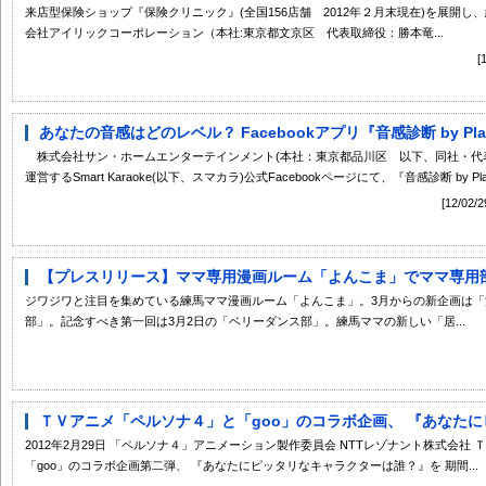
来店型保険ショップ『保険クリニック』(全国156店舗 2012年２月末現在)を展開
会社アイリックコーポレーション（本社:東京都文京区 代表取締役：勝本竜...
あなたの音感はどのレベル？ Facebookアプリ『音感診断 by Pla
株式会社サン・ホームエンターテインメント(本社：東京都品川区 以下、同社・代表取
運営するSmart Karaoke(以下、スマカラ)公式Facebookページにて、『音感診断 by Play
[12/
【プレスリリース】ママ専用漫画ルーム「よんこま」でママ専用
ジワジワと注目を集めている練馬ママ漫画ルーム「よんこま」。3月からの新企画は
部」。記念すべき第一回は3月2日の「ベリーダンス部」。練馬ママの新しい「居...
ＴＶアニメ「ペルソナ４」と「goo」のコラボ企画、 『あなたにピ
2012年2月29日 「ペルソナ４」アニメーション製作委員会 NTTレゾナント株式会社
「goo」のコラボ企画第二弾、 『あなたにピッタリなキャラクターは誰？』を 期間...