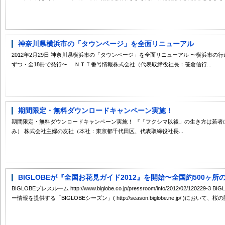
神奈川県横浜市の「タウンページ」を全面リニューアル
2012年2月29日 神奈川県横浜市の「タウンページ」を全面リニューアル 〜横浜市
ずつ・全18冊で発行〜 ＮＴＴ番号情報株式会社（代表取締役社長：笹倉信行...
期間限定・無料ダウンロードキャンペーン実施！
期間限定・無料ダウンロードキャンペーン実施！ 『「フクシマ以後」の生き方は若者に
み） 株式会社主婦の友社（本社：東京都千代田区、代表取締役社長...
BIGLOBEが『全国お花見ガイド2012』を開始〜全国約500ヶ所の開花
BIGLOBEプレスルーム http://www.biglobe.co.jp/pressroom/info/2012/02/1
ー情報を提供する「BIGLOBEシーズン」( http://season.biglobe.ne.jp/ )において