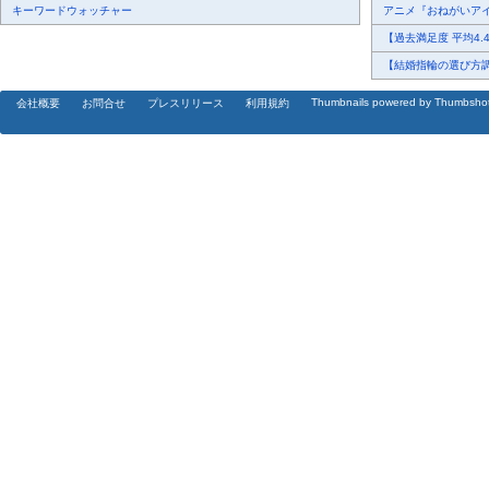
キーワードウォッチャー
アニメ『おねがいアイプ
【過去満足度 平均4.4/5
【結婚指輪の選び方調査
Thumbnails powered by Thumbsho
会社概要
お問合せ
プレスリリース
利用規約