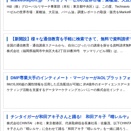
H&I（株）グローバルリサーチ事業部（本社：東京都中央区）は、この度、Technavio （Inf
ーゼルの世界市場：菜種油、大豆油、パーム油」調査レポートの取扱・販売をMarketRep
【新開設】様々な通信教育を手軽に検索できて、無料で資料請求でき
全国の通信教育・通信講座スクールから、自分にぴったりの講座を探せる資料請求無料の
株式会社（福岡県福岡市中央区大名2丁目10番39号 サンマリノビル3階）は、...
DMP専業大手のインティメート・マージャーがAOLプラットフォー
IMの5,000超の属性情報を活用した広告配信が可能に 約4億件のオーディエンスデー
ケティング活動を支援するデータマーケティングカンパニーの株式会社インティ...
チンタイガーが和田アキ子さんと踊る! 和田アキ子『晴レルヤ』を一
株式会社CHINTAI （本社：東京都港区、代表取締役会長兼社長：佐藤茂、以下CHIN
キ子さんの「晴レルヤ」に合わせて踊る「和田アキ子『晴レルヤ』を一緒に踊ろう...