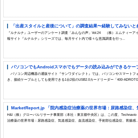
「出産スタイルと産後について」の調査結果〜経験してみないとわか
『ルナルナ』ユーザーのアンケート調査「みんなの声」Vol.24 （株）エムティー
報サイト『ルナルナ』シリーズでは、毎月サイト内で様々な意識調査を行っ...
パソコンでもAndroidスマホでもデータの読み込みができるケーブル巻
パソコン周辺機器の通販サイト『サンワダイレクト』では、パソコンやスマートフォンで
き、接続ケーブルとしても使用できる1台2役のUSB2.0カードリーダー「400-ADROTG」
MarketReport.jp 「院内感染症治療薬の世界市場：尿路感染症
H&I（株）グローバルリサーチ事業部（本社：東京都中央区）は、この度、Technavio （Inf
治療薬の世界市場：尿路感染症、気道感染症、血流感染症、手術部位感染症、胃腸感..