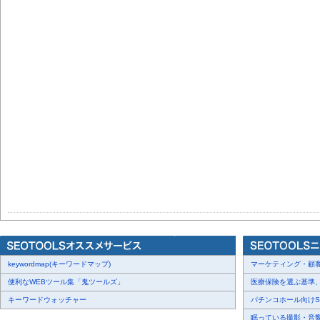
keywordmap(キーワードマップ)
マーケティング・顧客・
便利なWEBツール集「鬼ツールズ」
医療保険を選ぶ基準、圧
キーワードウォッチャー
パチンコホール向けSN
眠っている撮影・音響・