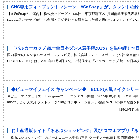
SNS専用フォトプリントマシーン「#SnSnap」が、タレントの鈴
【＃SnSnapのご案内】 株式会社ドーグス（本社：東京都新宿区 :共同創業者兼代表取締役
(エスエヌスナップ)が、お台場とフジテレビを舞台にした最大級のハロウィンイベン...
「バルカーカップ 統一全日本ダンス選手権2015」を生中継！〜日
国内最大4チャンネルのスポーツテレビ局、株式会社ジェイ・スポーツ（本社 東京都江
SPORTS」 ※1）は、2015年11月3日（火）に開催する「バルカーカップ 統一全日本ダ.
◆ビューマイフェイス キャンペーン◆ BCLの人気メイクシリーズ「Bea
＃ビューマイフェイス Instagramフォトコンテスト開催 2015年10月31日〜2015年1
mine's』が、人気イラストレータeimiとコラボレーション。池袋PARCOの様々な所を特
[15/10/
お土産通販サイト『るるぶショッピング』及び スマホアプリ『るるぶ
「るるぶショッピング」のメールニュース登録で割引クーポンを配布！ 販売期間中「