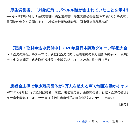
厚生労働省、「対象紅麹にプベルル酸が含まれていたことを示す科学
── 令和8年8月5日、行政文書開示決定通知書（厚生労働省発健生0731第4号）を
質問状の全文を公開します。 株式会社薫製倶楽部（岡山県都窪郡早島町、...
【聴講・取材申込み受付中】2026年度日本調剤グループ学術大会を9
〜「薬局の深化」をテーマに、次世代薬局に向けた現場発の取り組みを発表〜 薬局
社：東京都港区、代表取締役社長：小城 和紀）は、2026年9月27日（日）、...
患者会主導で希少難病団体が2万人を超える声で制度を動かすオスラ
2026年9月1日から供給開始患者・家族、署名協力者、医療関係者、行政・企業の皆
ラー病患者会は、オスラー病（遺伝性出血性毛細血管拡張症／HHT）患者の...
[26
<< 前月
< 前へ ｜
次へ >
次月 >>