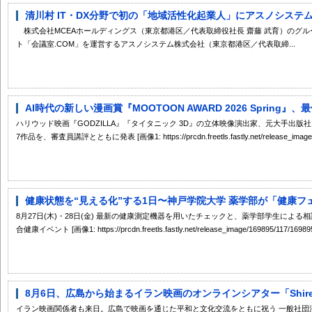
清川村 IT・DX分野で初の「地域活性化起業人」にアスノシステ
株式会社MCEAホールディングス（東京都港区／代表取締役社長 齋藤 武育）のグ
ト「会議室.COM」を運営するアスノシステム株式会社（東京都港区／代表取締...
AI時代の新しい漫画賞『MOOTOON AWARD 2026 Spring』
ハリウッド映画『GODZILLA』『タイタニック 3D』の立体映像演出家、元大手出
7作品を、審査員講評とともに発表 [画像1: https://prcdn.freetls.fastly.net/release_image/
健康状態を“見える化”する1日〜神戸学院大学 薬学部が「健康フェア
8月27日(木)・28日(金) 最新の健康測定機器を用いたチェックと、薬学部学生によ
合健康イベント [画像1: https://prcdn.freetls.fastly.net/release_image/169895/117/169895
8月6日、広島から始まるイラン映画のオンラインシアター「Shireen
イラン映画関係者も来日。広島で映画を通じた平和と文化交流をともに祝う 一般社団