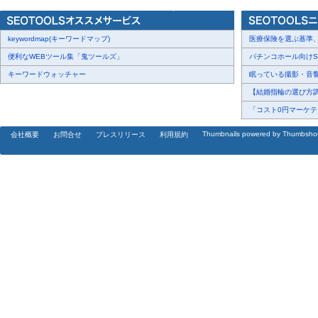
keywordmap(キーワードマップ)
医療保険を選ぶ基準、圧
便利なWEBツール集「鬼ツールズ」
パチンコホール向けSN
キーワードウォッチャー
眠っている撮影・音響・
【結婚指輪の選び方調査
「コスト0円マーケティ
Thumbnails powered by Thumbsho
会社概要
お問合せ
プレスリリース
利用規約