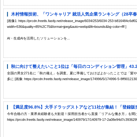
木村情報技術、「ワンキャリア 就活人気企業ランキング（28卒春期
[画像1: https://prcdn.freetls.fastly.net/release_image/6034/253/6034-253-b816484c6
width=536&quality=85%2C75&format=jpeg&auto=webp&fit=bounds&bg-color=fff ]
AI・生成AIを活用したソリューションを...
秋に向けて整えたいこと1位は「毎日のコンディション管理」43.2
全国の男女271名に「秋の備え」を調査。夏に準備しておけばよかったことでは「髪や
多に [画像: https://prcdn.freetls.fastly.net/release_image/174996/5/174996-5-8ff901213
【満足度96.8%】大手ドラッグストアなど11社が集結！「登録販売
今年合格の方・業界未経験者も大歓迎！採用担当者から直接「リアルな働き方」を聞ける
https://prcdn.freetls.fastly.net/release_image/140979/17/140979-17-2a08e94d7c39362