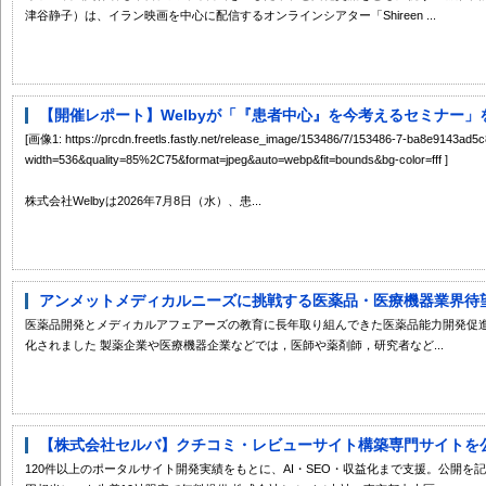
津谷静子）は、イラン映画を中心に配信するオンラインシアター「Shireen ...
【開催レポート】Welbyが「『患者中心』を今考えるセミナー」
[画像1: https://prcdn.freetls.fastly.net/release_image/153486/7/153486-7-ba8e9143a
width=536&quality=85%2C75&format=jpeg&auto=webp&fit=bounds&bg-color=fff ]
株式会社Welbyは2026年7月8日（水）、患...
アンメットメディカルニーズに挑戦する医薬品・医療機器業界待望の
医薬品開発とメディカルアフェアーズの教育に長年取り組んできた医薬品能力開発促進
化されました 製薬企業や医療機器企業などでは，医師や薬剤師，研究者など...
【株式会社セルバ】クチコミ・レビューサイト構築専門サイトを
120件以上のポータルサイト開発実績をもとに、AI・SEO・収益化まで支援。公開を