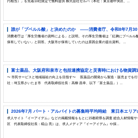
円相当）」を先着10社限定で無料提供 株式会社セルバ（本社：東京都中央区、...
誰が「プベルル酸」と決めたのか ――消費者庁、令和8年7月3
消費者庁は「厚生労働省の資料による」と説明。その厚生労働省は「紅麹にプベルル
保有していない」と回答。大阪市が保有していたのは原因企業の提出資料。 ...
富士薬品、大阪府和泉市と包括連携協定と災害時における物資調達に
〜 市民サービスと地域福祉の向上を目指す〜 医薬品の開発から製造・販売までを
社：埼玉県さいたま市 代表取締役社長：高柳 昌幸、以下「富士薬品」）...
2026年7月 パート・アルバイトの募集時平均時給 東日本エリアの平
求人サイト『イーアイデム』などの掲載情報をもとに15都府県を調査 総合人材情報
区 代表取締役社長：椛山 亮）は、求人メディア『イーアイデム』や採...