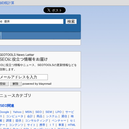
相続税計算
EOに役立つ情報やニュース、SEOTOOLSの更新情報などを
信致します。
powered by blaynmail
SEO関連
Google
｜
Yahoo
｜
MSN
｜
SEO
｜
SEM
｜
LPO
｜
サービ
ス
｜
コンピュータ
｜
会計
｜
商品
｜
システム
｜
通信
｜
検
索
｜
調査
｜
提供
｜
コンサルティング
｜
ベンチャー
｜
セミ
ナー
｜
コンテンツ
｜
サイト
｜
携帯
｜
ＩＴ
｜
事業
｜
HTML