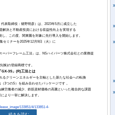
代表取締役：猪野明彦）は、2023年5月に成立した
課題解決と不動産投資における収益性向上を実現する
を開発し、この度、関東圏を対象に先行導入を開始します。
募集セミナーを2025年12月9日（火）に
スーパーフレーム工法」は、NSハイパーツ株式会社との業務提
鉄(株)の登録商標です。
X-3S」(R)工法とは
進されるクリーンエネルギーを主軸とした新たな社会への転換
法（3つのS）を組み合わせたパッケージです 。
熟練労働者の減少、鉄筋資材価格の高騰といった複合的な課題
果により一挙に解決します。
t/release_image/133851/4/133851-4-
35x619.jpg?
続きを読む