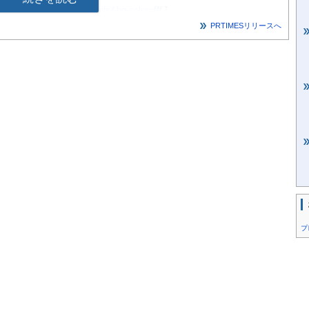
eg&auto=webp&fit=bounds&bg-color=fff
]
PRTIMESリリースへ
革命的メリット
同住宅を扱う不動産投資家の方々にとって、本工法は従来の工法
す。
可能：
るため、法人税の節税に大きく貢献します。
が可能です。
最大化：
さ、および基礎工事の一発打設（通常4回が1回に短縮）に
により早期の引き渡しと家賃収入の獲得が可能となります。
プ
t/release_image/133851/4/133851-4-
75x463.jpg?
eg&auto=webp&fit=bounds&bg-color=fff
]