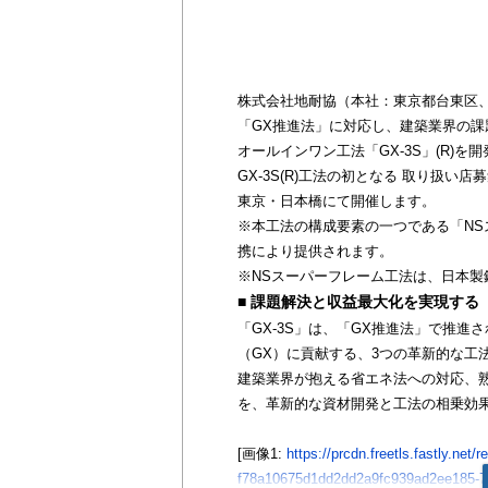
株式会社地耐協（本社：東京都台東区、
「GX推進法」に対応し、建築業界の
オールインワン工法「GX-3S」(R)
GX-3S(R)工法の初となる 取り扱い店
東京・日本橋にて開催します。
※本工法の構成要素の一つである「NS
携により提供されます。
※NSスーパーフレーム工法は、日本製
■ 課題解決と収益最大化を実現する「G
「GX-3S」は、「GX推進法」で推
（GX）に貢献する、3つの革新的な工
建築業界が抱える省エネ法への対応、
を、革新的な資材開発と工法の相乗効
[画像1:
https://prcdn.freetls.fastly.ne
f78a10675d1dd2dd2a9fc939ad2ee185-7