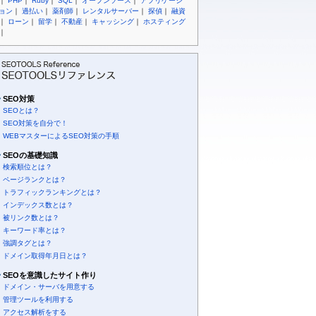
｜
PHP
｜
Ruby
｜
SQL
｜
オープンソース
｜
アプリケーシ
ョン
｜
過払い
｜
薬剤師
｜
レンタルサーバー
｜
探偵
｜
融資
｜
ローン
｜
留学
｜
不動産
｜
キャッシング
｜
ホスティング
｜
SEO対策
SEOとは？
SEO対策を自分で！
WEBマスターによるSEO対策の手順
SEOの基礎知識
検索順位とは？
ページランクとは？
トラフィックランキングとは？
インデックス数とは？
被リンク数とは？
キーワード率とは？
強調タグとは？
ドメイン取得年月日とは？
SEOを意識したサイト作り
ドメイン・サーバを用意する
管理ツールを利用する
アクセス解析をする