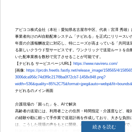
アビココ株式会社（本社：愛知県名古屋市中区、代表：宮澤 秀雄）は
事業者向けのAI自動配車システム「ナビれる」を正式にリリースい
年度の介護報酬改定に対応し、特にニーズが高まっている「共同送
る新しいクラウド型サービスです。ワンクリックで送迎ルートを自
いた配車業務を数秒で完了させることが可能です。
【ナビれる サービスページURL】
https://www.navireru.com/
[画像:
https://prcdn.freetls.fastly.net/release_image/158565/4/158565
3006dca956c74d3f9c217f8ba0f72cb7-1458x848.png?
width=536&quality=85%2C75&format=jpeg&auto=webp&fit=bounds&b
ナビれるのメイン画面
介護現場の「困った」を、AIで解決
高齢者の送迎には、利用者ごとの住所・時間指定・介護度など、複
の経験や勘に頼って手作業で送迎計画を作成しており、大きな負担
は、こうした現場の声をもとに開発。ボタンをクリックするだけで
続きを読む
計画がわずか数秒で完成します。共同送迎にも完全対応し、属人化