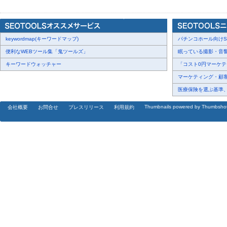
※これらの機能は、スマートフォンアプリの提供開始とともに順次
「ナビれる」の特長
- 複数施設の共同送迎の自動配車にワンクリック対応
keywordmap(キーワードマップ)
パチンコホール向けSN
- クラウド型で複数拠点の管理にも対応
便利なWEBツール集「鬼ツールズ」
眠っている撮影・音響・
- 誰でも使える直感的UIとマウス操作によるルート編集
キーワードウォッチャー
「コスト0円マーケティ
導入サポートで、即日から現場稼働可能
マーケティング・顧客・
医療保険を選ぶ基準、圧
アビココ株式会社では、以下の初期設定を無料で実施し、導入時の
- 利用者・車両・スタッフ・ドライバー登録
Thumbnails powered by Thumbsho
会社概要
お問合せ
プレスリリース
利用規約
- 曜日別の送迎スケジュール入力
- 施設設定と権限管理
これにより、設定済みの状態で、すぐに「ナビれる」を運用開始で
先着100施設限定｜1年間無料モニター募集中！
「ナビれる」の効果をいち早く体験していただくため、先着100施
ーキャンペーンを実施中です。モニターの皆様のご意見をもとに、
す。
【モニター募集概要】
募集期間：2025年3月24日（月）〜（100施設に達し次第終了）