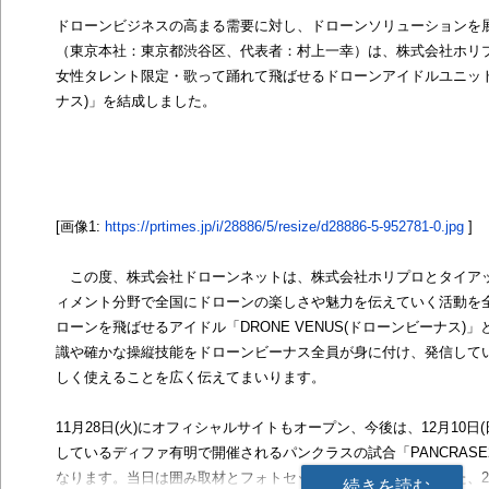
ドローンビジネスの高まる需要に対し、ドローンソリューションを
（東京本社：東京都渋谷区、代表者：村上一幸）は、株式会社ホリ
女性タレント限定・歌って踊れて飛ばせるドローンアイドルユニット「D
ナス)」を結成しました。
[画像1:
https://prtimes.jp/i/28886/5/resize/d28886-5-952781-0.jpg
]
この度、株式会社ドローンネットは、株式会社ホリプロとタイア
ィメント分野で全国にドローンの楽しさや魅力を伝えていく活動を
ローンを飛ばせるアイドル「DRONE VENUS(ドローンビーナス
識や確かな操縦技能をドローンビーナス全員が身に付け、発信して
しく使えることを広く伝えてまいります。
11月28日(火)にオフィシャルサイトもオープン、今後は、12月10日(
しているディファ有明で開催されるパンクラスの試合「PANCRASE
なります。当日は囲み取材とフォトセッションも行います。また、2月
続きを読む