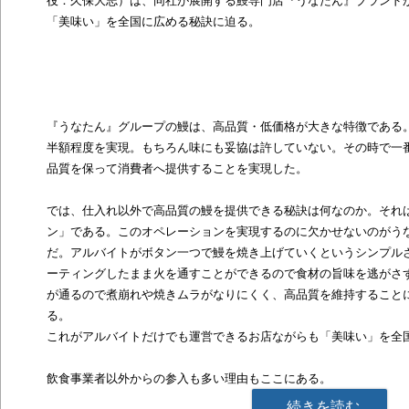
役：久保大志）は、同社が展開する鰻専門店『うなたん』ブランド
「美味い」を全国に広める秘訣に迫る。
『うなたん』グループの鰻は、高品質・低価格が大きな特徴である。
半額程度を実現。もちろん味にも妥協は許していない。その時で一
品質を保って消費者へ提供することを実現した。
では、仕入れ以外で高品質の鰻を提供できる秘訣は何なのか。それ
ン」である。このオペレーションを実現するのに欠かせないのがう
だ。アルバイトがボタン一つで鰻を焼き上げていくというシンプル
ーティングしたまま火を通すことができるので食材の旨味を逃がさ
が通るので煮崩れや焼きムラがなりにくく、高品質を維持すること
る。
これがアルバイトだけでも運営できるお店ながらも「美味い」を全
飲食事業者以外からの参入も多い理由もここにある。
続きを読む