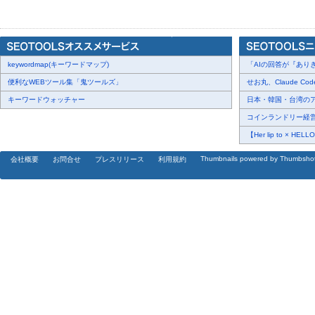
『うなたん』は高品質な鰻を低価格で提供できるノウハウを所有し
強みは、「うな重が1,000円台で楽しめる価格帯」「日本人とって
られる敷居の低さ」「アルバイト初心者でも調理ができるシンプル
keywordmap(キーワードマップ)
態に対応しコロナ禍でも売上を伸ばせる適応力」等が挙げられる。
「AIの回答が『ありき
便利なWEBツール集「鬼ツールズ」
せお丸、Claude Co
幅広い開業・運営サポートはもちろん、開業後のフォローまで万全
キーワードウォッチャー
日本・韓国・台湾のアー
て挑戦することができる。
コインランドリー経営、
【Her lip to × HEL
Thumbnails powered by Thumbsho
会社概要
お問合せ
プレスリリース
利用規約