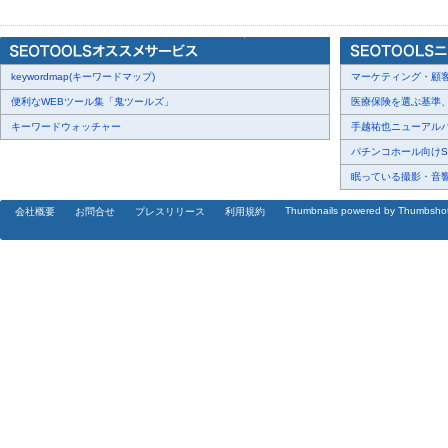
keywordmap(キーワードマップ)
マーケティング・顧客・
便利なWEBツール集「鬼ツールズ」
医療保険を選ぶ基準、圧
キーワードウォッチャー
手越祐也ニューアルバム
パチンコホール向けSN
眠っている撮影・音響・
Thumbnails powered by Thumbsho
会社概要
お問合せ
プレスリリース
利用規約