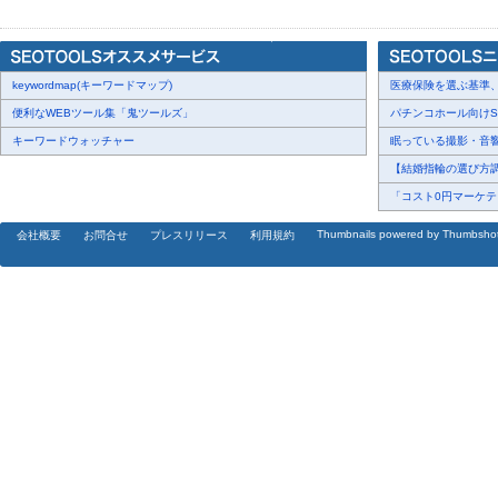
リアルタイム合成で映画の世界観に入り込める記念撮影会や、ピ
施。中に入って遊ぶことができる大型バルーン「ピカチュウふわふ
５.レストラン企画
keywordmap(キーワードマップ)
館内のレストランでおすすめメニューを注文すると、デックス東
医療保険を選ぶ基準、圧
先着でもらえるプレゼント企画。
便利なWEBツール集「鬼ツールズ」
パチンコホール向けSN
キーワードウォッチャー
眠っている撮影・音響・
＜開業２０周年館内企画 「アニバーサリーキャンペーン」＞
【結婚指輪の選び方調査
館内各ショップで２０周年を記念した特別セールや限定メニューの
「コスト0円マーケティ
Thumbnails powered by Thumbsho
会社概要
お問合せ
プレスリリース
利用規約
【映画『ポケモン・ザ・ムービーＸＹ＆Ｚ「ボルケニオンと機巧（
公開日：７月１６日（土）
内 容：突然現れた幻のポケモン【ボルケニオン】と不思議な鎖で
力を秘めた人造ポケモン・マギアナを巡り、ポケモン史上最もあつ
映画公式サイト：
http://www.pokemon-movie.jp/
[画像2:
http://prtimes.jp/i/14324/12/resize/d14324-12-203879-1.jpg
]
(C)Nintendo・Creatures・GAME FREAK・TV Tokyo・ShoPro・JR 
(C)Pokémon (C)2016 ピカチュウプロジェクト