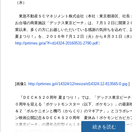
（水）
東急不動産ＳＣマネジメント株式会社（本社：東京都港区、社長
お台場の商業施設「デックス東京ビーチ」は、７月１２日に開業２
業以来、多くの方にお越しいただいている感謝の気持ちを込めて、
夏まつり！』を、２０１６年７月１２日（火）から８月３１日（水）
http://prtimes.jp/a/?f=d14324-20160531-2790.pdf
〕
[画像1:
http://prtimes.jp/i/14324/12/resize/d14324-12-813565-0.jpg
]
『ＤＥＣＫＳ２０周年 夏まつり！』では、「デックス東京ビーチ
０周年を迎える「ポケットモンスター（以下、ポケモン）」の最新
＆Ｚ「ボルケニオンと機巧（からくり）のマギアナ」』とコラボレ
ン映画公開記念＆ＤＥＣＫＳ２０周年 夏休み！ポケモンピカピカ
ス東京ビーチ」の通年点灯型イルミネーション「お台場イルミネーシ
続きを読む
映画」の世界観を表現した特別バージョン「お台場イルミネーション